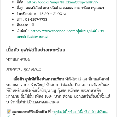
พิกัด :
https://goo.gl/maps/kHxEamQb1qwhUKSY7
ที่อยู่ : ถนนตัดใหม่ สะพานใหม่ คลองถนน เขตสายไหม กรุงเทพฯ
ร้านเปิดบริการ : 15.30 – 21.00 น.
โทร : 08-1297-7753
ที่จอดรถ : มี
เว็บไซต์ :
https://www.facebook.com/จุ่มโจร บุฟเฟ่ต์ สาขา
ถนนตัดใหม่สะพานใหม่
เนื้อนัว บุฟเฟ่ต์ปิ้งย่างกะทะร้อน
พรานนก-สาย4
ภาพจาก : คุณ MN3L
เนื้อนัว บุฟเฟ่ต์ปิ้งย่างกะทะร้อน
พิกัดใหม่ล่าสุด ที่ถนนตัดใหม่
พรานนก-สาย4 ร้านใหญ่ นั่งสบาย ไม่แออัด มีมาตราการป้องกันค่ะ
ที่ร้านพร้อมเสริฟ์ทั้งเนื้อโคขุน หมู กุ้งสด หมึกสด และอาหารอีก
มากมาย อิ่มไม่อั้น เพียง 199+ บาท ต่อคน บอกเลยว่าเรื่องน้ำจิ้มแซ่
บ ร้านนี้เค้าไม่เป็นสองรองใครนะคะ
ดูบทความรีวิวเพิ่มเติม ที่ :
บุฟเฟต์ปิ้งย่าง “เนื้อนัว” ไม่ได้นัวแค่