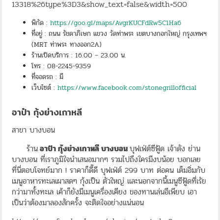
13318%26type%3D3&show_text=false&width=500
พิกัด :
https://goo.gl/maps/AvgrKUCFdRw5C1Ha6
ที่อยู่ : ถนน รัชดาภิเษก แขวง วัดท่าพระ เขตบางกอกใหญ่ กรุงเทพฯ
(MRT ท่าพระ ทางออก2A)
ร้านเปิดบริการ : 16.00 – 23.00 น.
โทร : 08-2245-9359
ที่จอดรถ : มี
เว็บไซต์ :
https://www.facebook.com/stonegrillofficial
อาป๋า กุ้งย่างเกาหลี
สาขา บางบอน
ร้าน
อาป๋า กุ้งย่างเกาหลี บางบอน
บุฟเฟ่ต์ซีฟู้ด เจ้าดัง ย่าน
บางบอน ที่เราภูมิใจนำเสนอมากๆ รวมไปถึงใครมีงบน้อย บอกเลย
ที่นี่ตอบโจทย์มาก ! ราคาก็ดี๊ดี บุฟเฟ่ต์ 299 บาท ต่อคน เต็มอิ่มกับ
เมนูอาหารทะเลเผาสดๆ กุ้งเป็น ตัวใหญ่ และนอกจากนี้เมนูซีฟู้ดที่เรัย
กว่ามาทั้งทะเล เค้าก็ยังมีเมนูเครื่องเคียง ของทานเล่นอีเพียบ เอา
เป็นว่าต้องมาลองสักครั้ง จะติดใจอย่างแน่นอน