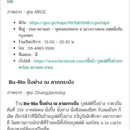
เนื้อ
ภาพจาก : คุณ MN3L
พิกัด :
https://goo.gl/maps/XNYuHX9dEccgwGdp9
ที่อยู่ : ถนน พรานนก – พุทธมณฑลสาย 4 แขวงบางพรม เขตตลิ่งชัน
กรุงเทพฯ
ร้านเปิดบริการ : 15.00 – 20.30 น.
โทร : 06-4983-3999
ที่จอดรถ : มี
เว็บไซต์ :
https://www.facebook.com/เนื้อนัว บุฟเฟ่ต์ปิ้งย่างกะ
ทะร้อน พรานนก-สาย4
Bu-Rin ปิ้งย่าง ณ ลาดกระบัง
ภาพจาก : คุณ Zhangjiaoning
ร้าน
Bu-Rin ปิ้งย่าง ณ ลาดกระบัง
บุฟเฟ่ต์ปิ้งย่าง ราคาเริ่ม
ต้นที่ 219 บาทต่อคน นั่งปิ้ง นั่งย่าง นั่งฟังเพลงชิลๆ รับลมเย็นๆ ก็
เลิศ เรียกได้ว่าที่นี่เป็นร้านบุเฟ่ต์ปิ้งย่าง ขวัญใจนักศึกษา เพราะราคา
ดี ในสถานการณ์ปกติที่ร้านจะมีทั้งโซนบุฟเฟ่ต์ และโซน a la carte
สั่งมาทานได้แบบเป็นเซ็ท