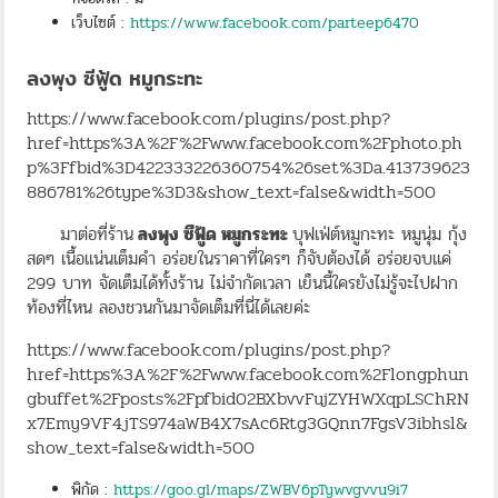
เว็บไซต์ :
https://www.facebook.com/parteep6470
ลงพุง ซีฟู้ด หมูกระทะ
https://www.facebook.com/plugins/post.php?
href=https%3A%2F%2Fwww.facebook.com%2Fphoto.ph
p%3Ffbid%3D422333226360754%26set%3Da.413739623
886781%26type%3D3&show_text=false&width=500
มาต่อที่ร้าน
ลงพุง ซีฟู้ด หมูกระทะ
บุฟเฟ่ต์หมูกะทะ หมูนุ่ม กุ้ง
สดๆ เนื้อแน่นเต็มคำ อร่อยในราคาที่ใครๆ ก็จับต้องได้ อร่อยจบแค่
299 บาท จัดเต็มได้ทั้งร้าน ไม่จำกัดเวลา เย็นนี้ใครยังไม่รู้จะไปฝาก
ท้องที่ไหน ลองชวนกันมาจัดเต็มที่นี่ได้เลยค่ะ
https://www.facebook.com/plugins/post.php?
href=https%3A%2F%2Fwww.facebook.com%2Flongphun
gbuffet%2Fposts%2Fpfbid02BXbvvFujZYHWXqpLSChRN
x7Emy9VF4jTS974aWB4X7sAc6Rtg3GQnn7FgsV3ibhsl&
show_text=false&width=500
พิกัด :
https://goo.gl/maps/ZWBV6pTywvgvvu9i7