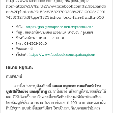
https://www.facebook.com/plugins/post.php?
href=https%3A%2F%2Fwww.facebook.com%2Fapabangb
on%2Fphotos%2Fa.564825823700366%2F21000840201
74531%2F%3Ftype%3D3&show_text=false&width=500
พิกัด :
https://goo.gl/maps/7vUbNDxVptdrnURw7
ที่อยู่ : ซอยเอกชัย-บางบอน แขวง/เขต บางบอน กรุงเทพฯ
ร้านเปิดบริการ : 16.00 – 22.00 น.
โทร : 08-1562-4040
ที่จอดรถ : มี
เว็บไซต์ :
https://www.facebook.com/apabangbon/
เอเคน หมูกะทะ
ถนนจันทน์
สายปิ้งย่างชาบูต้องร้านนี้
เอเคน หมูกะทะ ถนนจันทน์ ร้าน
บุฟเฟ่ต์ปิ้งย่าง และสุกี้ชาบู
อยากปิ้งย่าง หรือชาบูก็สามารถเลือกได้
เลย มีให้เลือกทั้งแบบสั่งจานเดี่ยวหรือกินเป็นบุฟเฟ่ต์เอาใจคนกินจุ
โดยมีเมนูให้เลือกมากมาย ในราคากันเอง ที่ 199 บาท ต่อคนเท่านั้น
กินได้จุกๆ แบบไม่อั้นเลยทีเดียว ใครเป็นสายกินบอกเลยว่าไม่ควร