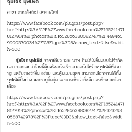
จุ่มโจร บุฟเฟ่ต์
สาขา ถนนตัดใหม่ สะพานใหม่
https://www.facebook.com/plugins/post.php?
href=https%3A%2F%2Fwww.facebook.com%2F165241471
8127914%2Fphotos%2Fa.1652866388082747%2F449465
9900570034%2F%3Ftype%3D3&show_text=false&widt
h=500
จุ่มโจร บุฟเฟ่ต์
ราคาเดียว 138 บาท กินได้ไม่อั้นแบบไม่จำกัด
เวลา บอกเลยว่าร้านนี้คุ้มจริงอะไรจริง อาจจะไม่ใช่ร้านบุฟเฟ่ต์ที่สวย
หรู แต่รับรองว่าอิ่ม อร่อย และคุ้มแบบสุดๆ สามารถเลือกทานได้ทั้ง
บุฟเฟ่ต์ปิ้งย่าง และชาบูจิ้มจุ่ม แอบกระซิบว่ายิ่งดึก คนยิ่งเยอะด้วย
เด้ออ
https://www.facebook.com/plugins/post.php?
href=https%3A%2F%2Fwww.facebook.com%2F165241471
8127914%2Fphotos%2Fa.1652866388082747%2F323293
0586742978%2F%3Ftype%3D3&show_text=false&widt
h=500