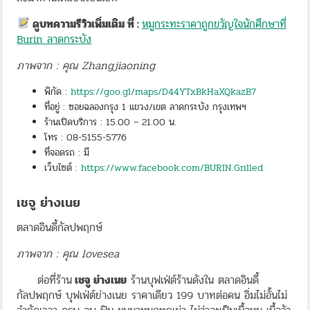
ดูบทความรีวิวเพิ่มเติม ที่ :
หมูกระทะราคาถูกขวัญใจนักศึกษาที่​
Burin ลาดกระบัง
ภาพจาก : คุณ Zhangjiaoning
พิกัด :
https://goo.gl/maps/D44YTxBkHaXQkazB7
ที่อยู่ : ซอยฉลองกรุง 1 แขวง/เขต ลาดกระบัง กรุงเทพฯ
ร้านเปิดบริการ : 15.00 – 21.00 น.
โทร : 08-5155-5776
ที่จอดรถ : มี
เว็บไซต์ :
https://www.facebook.com/BURIN.Grilled
เชจู ย่างเนย
ตลาดอินดี้กัลปพฤกษ์
ภาพจาก : คุณ lovesea
ต่อที่ร้าน
เชจู ย่างเนย
ร้านบุฟเฟ่ต์ร้านดังใน ตลาดอินดี้
กัลปพฤกษ์ บุฟเฟ่ต์ย่างเนย ราคาเดียว 199 บาทต่อคน อิ่มไม่อั้นไม่