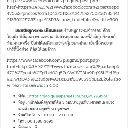
https://www.facebook.com/plugins/post.php?
href=https%3A%2F%2Fwww.facebook.com%2Fparteep6
470%2Fphotos%2Fa.1043201125712471%2F50250785441
91356%2F%3Ftype%3D3&show_text=false&width=500
แชมป์หมูกระทะ เทียนทะเล
ร้านหมูกระทะเจ้าอร่อย ด้วย
วัตถุดิบที่มีคุณภาพ และราคาที่สมเหตุสมผล และที่สำคัญ ยิ่งมาเข้า
ร่วมคนละครึ่ง ยิ่งไม่ต้องคิดเลยว่าจะคุ้มขนาดไหน เย็นนี้ใครอยาก
ปาร์ตี้ปิ้งย่าง ก็จัดได้เลยจ้าาา
https://www.facebook.com/plugins/post.php?
href=https%3A%2F%2Fwww.facebook.com%2Fparteep6
470%2Fposts%2Fpfbid02g57rrVwJiVT3ta9DqX5bHcUYp
9RFwtsQVN9KZrUd6NwANXsXNfLG9CSY5bLa2EkGl&sho
w_text=false&width=500
พิกัด :
https://goo.gl/maps/eMJZ6UnEQVGYZGbRA
ที่อยู่ : หน้าคลังพัสดุกรมที่ดิน 1 ถนนบางขุนเทียน-ชายทะเล แขวง
แสมดำ เขตบางขุนเทียน กรุงเทพฯ
ร้านเปิดบริการ : 10.00 – 23.00 น.
โทร : 06-1580-3696
ที่จอดรถ : มี