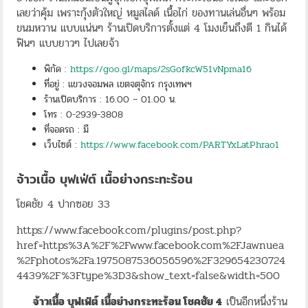
เลยว่าคุ้ม เพราะกุ้งตัวใหญ่ หมูสไลด์ เนื้อไก่ ของทานเล่นอื่นๆ พร้อม
ขนมหวาน แบบแน่นๆ ร้านเปิดบริการตั้งแต่ 4 โมงเย็นถึงตี 1 กินได้
ฟินๆ แบบยาวๆ ไปเลยจ้า
พิกัด :
https://goo.gl/maps/2sGofkcW51vNpma16
ที่อยู่ : แขวงจอมพล เขตจตุจักร กรุงเทพฯ
ร้านเปิดบริการ : 16.00 – 01.00 น.
โทร : 0-2939-3808
ที่จอดรถ : มี
เว็บไซต์ :
https://www.facebook.com/PARTYxLatPhrao1
จ้าวเนื้อ บุฟเฟ่ต์ เนื้อย่างกระทะร้อน
โชคชัย 4 ปากซอย 33
https://www.facebook.com/plugins/post.php?
href=https%3A%2F%2Fwww.facebook.com%2FJawnuea
%2Fphotos%2Fa.1975087536056596%2F329654230724
4439%2F%3Ftype%3D3&show_text=false&width=500
จ้าวเนื้อ บุฟเฟ่ต์ เนื้อย่างกระทะร้อน โชคชัย 4
เป็นอีกหนึ่งร้าน