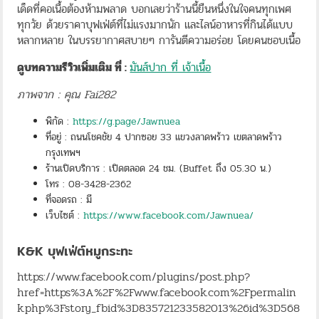
เด็ดที่คอเนื้อต้องห้ามพลาด บอกเลยว่าร้านนี้ยืนหนึ่งในใจคนทุกเพศ
ทุกวัย ด้วยราคาบุฟเฟ่ต์ที่ไม่แรงมากนัก และไลน์อาหารที่กินได้แบบ
หลากหลาย ในบรรยากาศสบายๆ การันตีความอร่อย โดยคนชอบเนื้อ
ดูบทความรีวิวเพิ่มเติม ที่ :
มันส์ปาก ที่ เจ้าเนื้อ
ภาพจาก : คุณ Fai282
พิกัด :
https://g.page/Jawnuea
ที่อยู่ : ถนนโชคชัย 4 ปากซอย 33 แขวงลาดพร้าว เขตลาดพร้าว
กรุงเทพฯ
ร้านเปิดบริการ : เปิดตลอด 24 ชม. (Buffet ถึง 05.30 น.)
โทร : 08-3428-2362
ที่จอดรถ : มี
เว็บไซต์ :
https://www.facebook.com/Jawnuea/
K&K บุฟเฟ่ต์หมูกระทะ
https://www.facebook.com/plugins/post.php?
href=https%3A%2F%2Fwww.facebook.com%2Fpermalin
k.php%3Fstory_fbid%3D835721233582013%26id%3D568