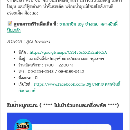
จำกัดเวลา ครบ จบ ฟิน ขนมาหมดทุกเผ่า ไม่ว่าจะเป็นเนื้อหมู เนื้อวัว
โคขุน และซีฟู้ดต่างๆ น้ำจิ้มรสเด็ด พร้อมน้ำซุปมิโซะสไตล์เกาหลี
อร่อยเด็ด ต้องลอง
ดูบทความรีวิวเพิ่มเติม ที่ :
ชวนมาชิม เชจู ย่างเนย ตลาดอินดี้
ปิ่นเกล้า
ภาพจาก : คุณ lovesea
พิกัด :
https://goo.gl/maps/CS14v6s6XDaZnPK5A
ที่อยู่ : ตลาดอินดี้กัลปพฤกษ์ แขวง/เขตบางแค กรุงเทพฯ
ร้านเปิดบริการ : 17.00 – 22.00 น.
โทร : 09-5254-2543 / 08-8189-6442
ที่จอดรถ : มี
เว็บไซต์ :
https://www.facebook.com/เชจู ย่างเนย ตลาดอินดี้
กัลปพฤกษ์
ริมน้ำหมูกระทะ ( **** ไม่เข้าร่วมคนละครึ่งพลัส ****)