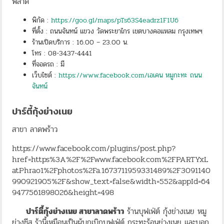
พลาด
พิกัด :
https://goo.gl/maps/pTs63S4eadrz1F1U6
ที่ตั้ง : ถนนจันทน์ แขวง วัดพระยาไกร เขตบางคอแหลม กรุงเทพฯ
ร้านเปิดบริการ : 16.00 – 23.00 น.
โทร : 08-3437-4441
ที่จอดรถ : มี
เว็บไซต์ :
https://www.facebook.com/เอเคน หมูกะทะ ถนน
จันทน์
ปาร์ตี้กุ้งย่างเนย
สาขา ลาดพร้าว
https://www.facebook.com/plugins/post.php?
href=https%3A%2F%2Fwww.facebook.com%2FPARTYxL
atPhrao1%2Fphotos%2Fa.1673711959331489%2F3091140
990921905%2F&show_text=false&width=552&appId=64
9477561898026&height=498
ปาร์ตี้กุ้งย่างเนย สาขาลาดพร้าว
ร้านบุฟเฟ่ต์ กุ้งย่างเนย หมู
ย่างชีส ร้านี้เหมือนเป็นผู้บุกเบิกบุฟเฟ่ต์ กระทะร้อนย่างเนย และบอก