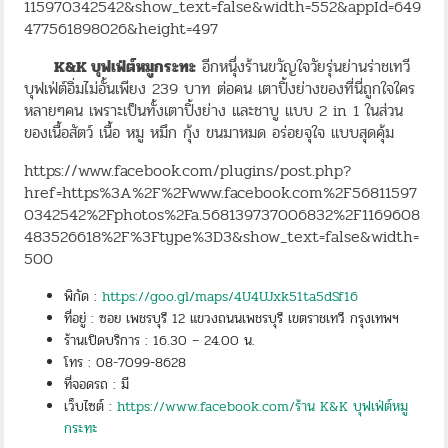
115970342542&show_text=false&width=552&appId=649
477561898026&height=497
K&K บุฟเฟ่ต์หมูกระทะ
อีกหนุึ่งร้านขวัญใจวัยรุ่นย่านร่าชเทวี
บุฟเฟ่ต์อิ่มไม่อั้นเพียง 239 บาท ต่อคน เตาปิ้งย่างของที่นี่ถูกใจใคร
หลายๆคน เพราะเป็นทั้งเตาปิ้งย่าง และชาบู แบบ 2 in 1 ในส่วน
ของเนื้อสัตว์ เนื้อ หมู หมึก กุ้ง ขนมาหมด อร่อยจุใจ แบบสุดคุ้ม
https://www.facebook.com/plugins/post.php?
href=https%3A%2F%2Fwww.facebook.com%2F56811597
0342542%2Fphotos%2Fa.568139737006832%2F1169608
483526618%2F%3Ftype%3D3&show_text=false&width=
500
พิกัด :
https://goo.gl/maps/4U4UJxk51ta5dSf16
ที่อยู่ : ซอย เพชรบุรี 12 แขวงถนนเพชรบุรี เขตราชเทวี กรุงเทพฯ
ร้านเปิดบริการ : 16.30 – 24.00 น.
โทร : 08-7099-8628
ที่จอดรถ : มี
เว็บไซต์ :
https://www.facebook.com/ร้าน K&K บุฟเฟ่ต์หมู
กระทะ