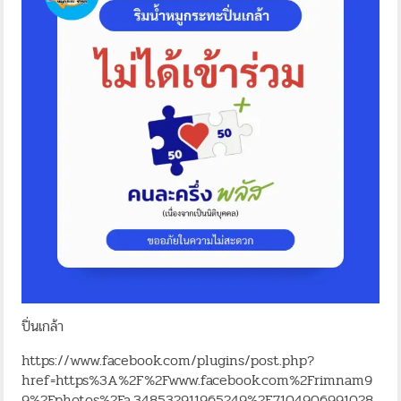
ปิ่นเกล้า
https://www.facebook.com/plugins/post.php?
href=https%3A%2F%2Fwww.facebook.com%2Frimnam9
9%2Fphotos%2Fa.348532911965249%2F7104906991028