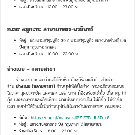
ที่อยู่ : ตำบลนาเกลือ อำเภอพระสมุทรเจดีย์ สมุทรปราการ
เวลาเปิดบริการ : 12.00 – 23.00 น.
ก.๓๙ หมูกะทะ สาขาเกษตร-นวมินทร์
ที่อยู่ : ซอยประเสริฐมนูกิจ 39 ถ.ประเสริฐมนูกิจ แขวงนวลจันทร์ เขต
บึงกุ่ม กรุงเทพมหานคร
เวลาเปิดบริการ : 16.00 – 23.00 น.
ย่างเนย – หลายสาขา
ร้านแรกบอกเลยว่าแค่ได้ยินชื่อ ท้องก็ร้องแล้วจ้า สำหรับ
ร้าน
ย่างเนย (หลายสาขา)
ร้านบุฟเฟ่ต์ปิ้งย่าง กระทะร้อนหอมเนย
ในราคาสุดประหยัด แค่คนละ 199 บาท ก็อิ่งอร่อยได้ทั้ง เนื้อ หมู ไก่
กุ้ง และของทานเล่นอีกเพียบ มาแน่นแบบจัดเต็ม ไม่มีกั๊ก ไม่จำกัด
เวลา เลยทำให้ร้านนี้เป็นร้านบุฟเฟ่ต์ในดวงในใครหลายๆ คนเลยค่ะ
พิกัด :
https://goo.gl/maps/cz6FFsF7Padh3Pdx8
ที่อยู่ : แขวง/เขตลาดกระบัง กรุงเทพฯ (มีหลายสาขา)
ร้านเปิดบริการ : 16.00 – 23.00 น.