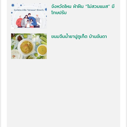
จังหวัดไหน ฝ่าฝืน “ไม่สวมแมส” มี
โทษปรับ
ขนมจีนน้ำยาปูภูเก็ต บ้านอันดา