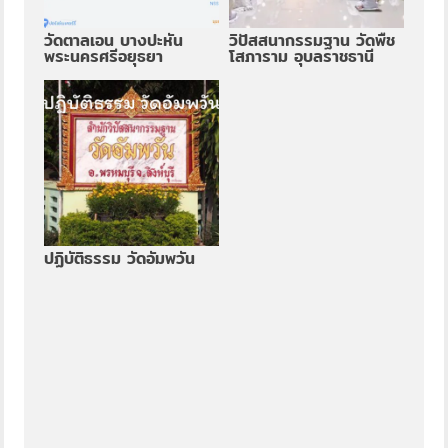
วัดตาลเอน บางปะหัน
วิปัสสนากรรมฐาน วัดพืช
พระนครศรีอยุธยา
โสภาราม อุบลราชธานี
ปฏิบัติธรรม วัดอัมพวัน