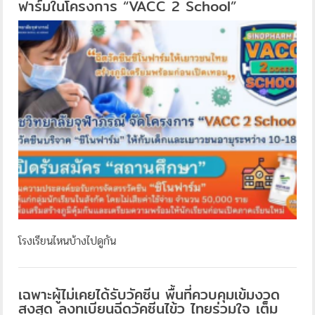
ฟาร์มในโครงการ “VACC 2 School”
โรงเรียนไหนบ้างไปดูกัน
เฉพาะผู้ไม่เคยได้รับวัคซีน พื้นที่ควบคุมเข้มงวด
สูงสุด ลงทเบียนฉีดวัคซีนไข้ว ไทยร่วมใจ เต็ม