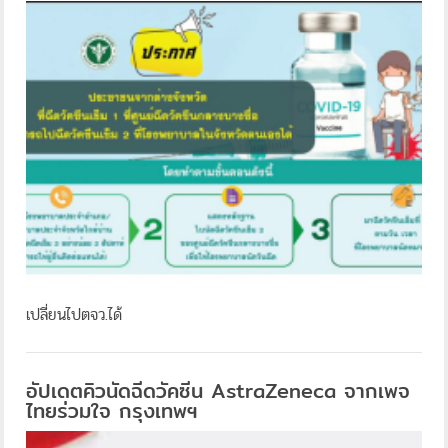
เปลี่ยนไปตจว.ได้
อัปเดตคิวนัดฉีดวัคซีน AstraZeneca จากเพจ
ไทยร่วมใจ กรุงเทพฯ