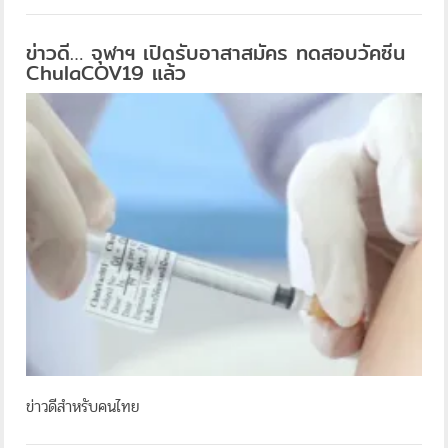
ข่าวดี… จุฬาฯ เปิดรับอาสาสมัคร ทดสอบวัคซีน
ChulaCOV19 แล้ว
ข่าวดีสำหรับคนไทย