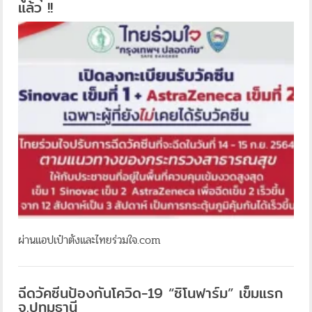
แล้ว !!
ผ่านแอปเป๋าตังและไทยร่วมใจ.com
ฉีดวัคซีนป้องกันโควิด-19 “ซิโนฟาร์ม” เข็มแรก
จ.ปทุมธานี