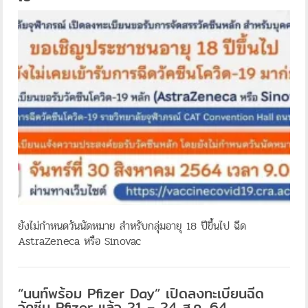
ยังไม่กำหนดวันนัดหมาย สำหรับกลุ่มอายุ 18 ปีขึ้นไป ฉีด
AstraZeneca หรือ Sinovac
“นนท์พร้อม Pfizer Day” เปิดลงทะเบียนฉีด
วัคซีน Pfizer แล้ว 21 – 24 ส.ค. 64