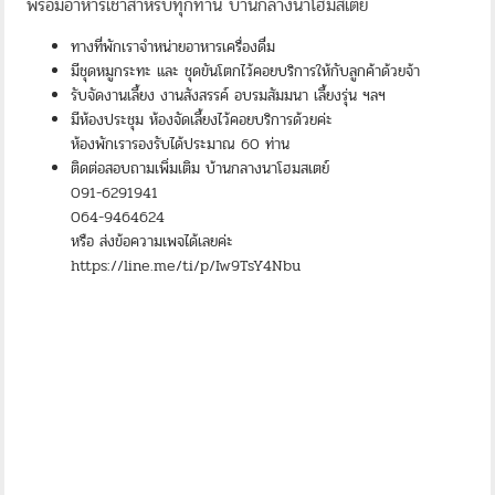
พร้อมอาหารเช้าสำหรับทุกท่าน บ้านกลางนาโฮมสเตย์
ทางที่พักเราจำหน่ายอาหารเครื่องดื่ม
มีชุดหมูกระทะ และ ชุดขันโตกไว้คอยบริการให้กับลูกค้าด้วยจ้า
รับจัดงานเลี้ยง งานสังสรรค์ อบรมสัมมนา เลี้ยงรุ่น ฯลฯ
มีห้องประชุม ห้องจัดเลี้ยงไว้คอยบริการด้วยค่ะ
ห้องพักเรารองรับได้ประมาณ 60 ท่าน
ติดต่อสอบถามเพิ่มเติม บ้านกลางนาโฮมสเตย์
091-6291941
064-9464624
หรือ ส่งข้อความเพจได้เลยค่ะ
https://line.me/ti/p/Iw9TsY4Nbu