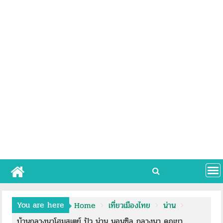
You are here
Home
เที่ยวเมืองไทย
น่าน
บ้านกลางนาโฮมสเตย์ ปัว น่าน นอนซิล กลางนา ดูภูเขา