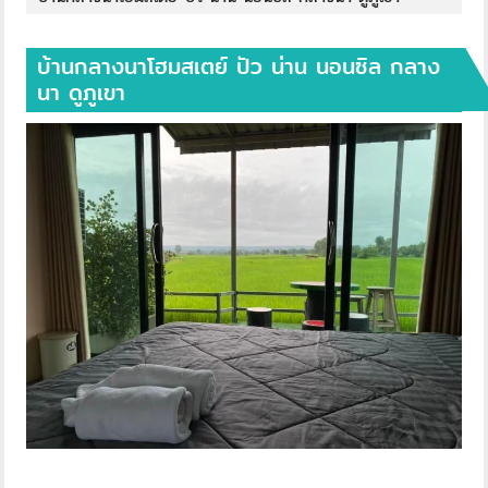
บ้านกลางนาโฮมสเตย์ ปัว น่าน นอนซิล กลาง
นา ดูภูเขา