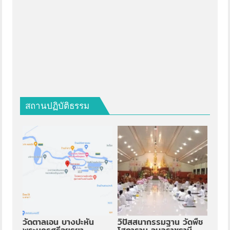
สถานปฏิบัติธรรม
วัดตาลเอน บางปะหัน
วิปัสสนากรรมฐาน วัดพืช