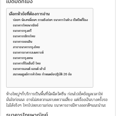
เปิดปิดกี่โมง
เลือกหัวข้อที่ต้องการอ่าน
บ่อยๆ น้องๆเพื่อนๆ ถามเชิงข่นๆ ธนาคารในห้าง เปิดปิดกี่โมง
ธนาคารไทยพาณิชย์
ธนาคารกรุงศรี
ธนาคารกสิกรไทย
ธนาคารออมสิน
สาขาธนาคารกรุงไทย
ธนาคารอาคารสงเคราะห์
ธนาคารกรุงเทพ
ธนาคารซีไอเอ็มบี ไทย
ธนาคารแลนด์ แอนด์ เฮ้าส์
สมาคมศูนย์การค้าไทย กำหนดข้อปฏิบัติ 26 ข้อ
ห้างใหญ่ๆก็บริการเป็นพื้นที่นัดฉีดวัคซีน ก่อนไปเช็คข้อมูลเวลาให่
มั่นใจก่อนนะ อาจไม่สะดวกและบดความเสี่ยง แต่เรื่องเงินบางครั้งรอ
ไม่ได้จริงๆ โทรไปสอบถามก่อน ธนาคารอาจมีทางออกดีๆแนะนำนะ
ธนาคารไทยพาณิชย์