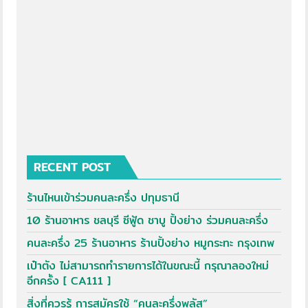
RECENT POST
ร้านไหนเข้าร่วมคนละครึ่ง ปทุมธานี
10 ร้านอาหาร ชลบุรี ซีฟู้ด ชาบู ปิ้งย่าง ร่วมคนละครึ่ง
คนละครึ่ง 25 ร้านอาหาร ร้านปิ้งย่าง หมูกระทะ กรุงเทพ
เป๋าตัง ไม่สามารถทำรายการได้ในขณะนี้ กรุณาลองใหม่
อีกครั้ง [ CA111 ]
สิ่งที่ควรรู้ การสมัครใช้ “คนละครึ่งพลัส”