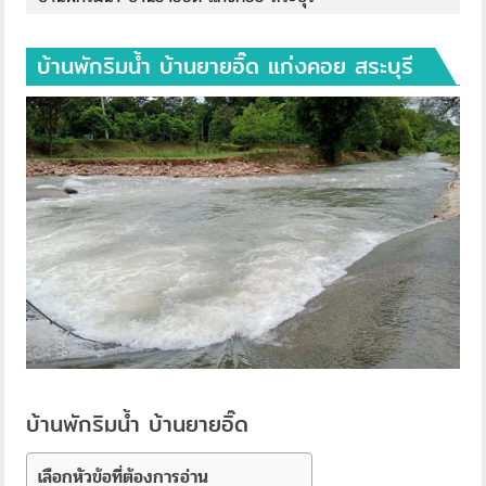
บ้านพักริมน้ำ บ้านยายอิ๊ด แก่งคอย สระบุรี
บ้านพักริมน้ำ บ้านยายอิ๊ด
เลือกหัวข้อที่ต้องการอ่าน