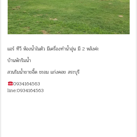
แอร์ ทีวี ห้องน้ำในตัว มีเครื่องทำน้ำอุ่น มี 2 หลังค่ะ
บ้านพักริมน้ำ
สวนริมน้ำยายอิ๊ด ชะอม แก่งคอย สระบุรี
0934164563
line:0934164563