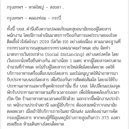
กรุงเทพฯ – หาดใหญ่ – สงขลา ,
กรุงเทพฯ – คลองท่อม – กระบี่
ทั้งนี้ บขส. คำนึงถึงความปลอดภัยและสุขอนามัยของผู้โดยสาร
พนักงาน โดยมีการดำเนินมาตรการป้องกันการแพร่ระบาดของโรค
ติดเชื้อไวรัสโคโรนา 2019 (โควิด-19) อย่างต่อเนื่อง ตามมาตรฐานที่
กระทรวงสาธารณสุขและกระทรวงคมนาคมกำหนด เช่น จัดทำ
มาตรการเว้นระยะห่าง (Social Distancing) อย่างเคร่งครัด โดย
เว้นระยะนั่งหรือยืนห่างกัน อย่างน้อย 1 เมตร หากผู้โดยสารครบตาม
จำนวนที่กำหนด จะไม่รับผู้โดยสารรายใหม่เพิ่มโดยเด็ดขาด งดให้
บริการอาหารเครื่องดื่มบนรถโดยสาร และไม่อนุญาตให้นำอาหารมา
รับประทานบนรถโดยสาร เพื่อป้องกันการติดต่อสัมผัส โดยจะให้รับ
ประทานอาหารเฉพาะที่จุดพักรถเท่านั้น ซึ่ง บขส. ได้เปลี่ยนแปลงจุด
พักรับประทานอาหารตามเที่ยวเวลารถออก เพื่อให้สอดคล้องกับเวลา
เปิด-ปิด ร้านอาหารตามเวลาเคอร์ฟิวด้วย นอกจากนี้พนักงานประจำ
รถ พนักงานประจำสถานี และผู้ใช้บริการ ต้องสวมหน้ากากอนามัย
ตลอดเวลา เมื่อเข้าใช้บริการภายในสถานีขนส่ง และต้องผ่านการคัด
กรองผู้โดยสาร หากพบผู้ที่มีอุณหภูมิร่างกายสูงเกินกว่า 37.5 องศา
เซลเซียส ห้ามเดินทางโดยเด็ดขาด