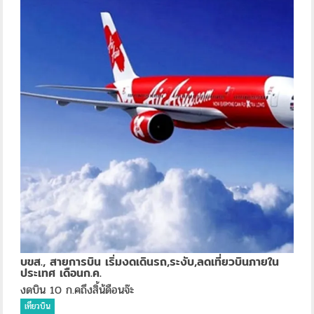
บขส., สายการบิน เริ่มงดเดินรถ,ระงับ,ลดเที่ยวบินภายใน
ประเทศ เดือนก.ค.
งดบิน 10 ก.คถึงสิ้น้ดือนจ๊ะ
เที่ยวบิน