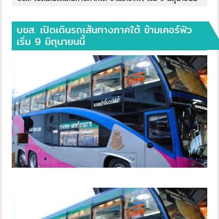
บขส. เปิดเดินรถเส้นทางภาคใต้ ข้ามเคอร์ฟิว
เริ่ม 9 มิถุนายนนี้