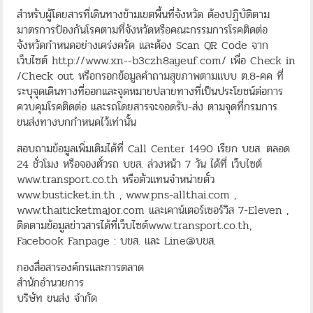
สำหรับผู้โดยสารที่เดินทางข้ามเขตพื้นที่จังหวัด ต้องปฏิบัติตาม
มาตรการป้องกันโรคตามที่จังหวัดหรือคณะกรรมการโรคติดต่อ
จังหวัดกำหนดอย่างเคร่งครัด และต้อง Scan QR Code จาก
เว็บไซต์ http://www.xn--b3czh8ayeuf.com/ เพื่อ Check in
/Check out หรือกรอกข้อมูลคำถามสุขภาพตามแบบ ต.8-คค ที่
ระบุจุดเดินทางที่ออกและจุดหมายปลายทางที่เป็นประโยชน์ต่อการ
ควบคุมโรคติดต่อ และรถโดยสารจะจอดรับ-ส่ง ตามจุดที่กรมการ
ขนส่งทางบกกำหนดไว้เท่านั้น
สอบถามข้อมูลเพิ่มเติมได้ที่ Call Center 1490 เรียก บขส. ตลอด
24 ชั่วโมง หรือจองตั๋วรถ บขส. ล่วงหน้า 7 วัน ได้ที่ เว็บไซต์
www.transport.co.th หรือตัวแทนจำหน่ายตั๋ว
www.busticket.in.th , www.pns-allthai.com ,
www.thaiticketmajor.com และเคาน์เตอร์เซอร์วิส 7-Eleven ,
ติดตามข้อมูลข่าวสารได้ที่เว็บไซต์www.transport.co.th,
Facebook Fanpage : บขส. และ Line@บขส.
กองสื่อสารองค์กรและการตลาด
สำนักอำนวยการ
บริษัท ขนส่ง จำกัด