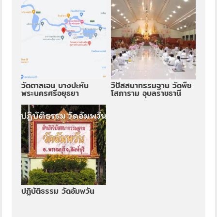
วัดตาลเอน บางปะหัน
วิปัสสนากรรมฐาน วัดพืช
พระนครศรีอยุธยา
โสภาราม อุบลราชธานี
ปฏิบัติธรรม วัดอัมพวัน