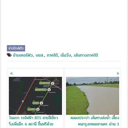
ข่าวใกล้ตัว
,
,
,
,
ข้ามเคอร์ฟิว
บขส.
ภาคใต้
เริ่มวิ่ง
เส้นทางภาคใต้
Posts
navigation
วันแรก รถไฟฟ้า BTS สายสีเขียว
คลองประปา เส้นทางส่งน้ำ เลี้ยง
วิ่งเพิ่มอีก 4 สถานี ขึ้นฟรีด้วย
คนกรุงเทพมหานคร ผ่าน 3