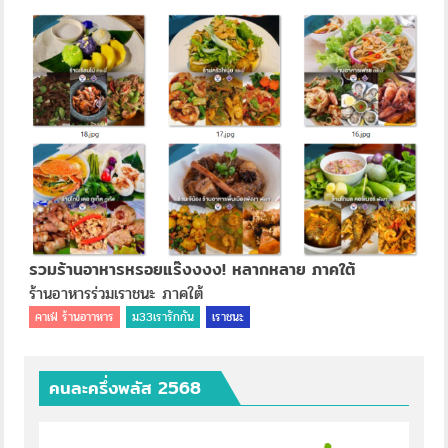
รวมร้านอาหารหรอยแร๊งงงง! หลากหลาย ภาคใต้
ร้านอาหารร่วมเราชนะ ภาคใต้
คาเฟ่ ร้านอาาหาร
ม33เรารักกัน
เราชนะ
คนละครึ่งพลัส 2568