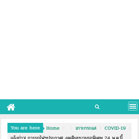
You are here
Home
เกาะกระแส
COVID-19
แจ้งข่าว! การรถไฟฯประกาศ! งดเดินขบวนรถพิเศษ 24 พ.ค.นี้