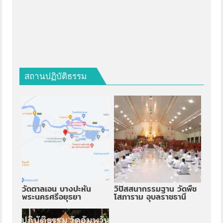
สถานปฏิบัติธรรม
วัดตาลเอน บางปะหัน
วิปัสสนากรรมฐาน วัดพืช
พระนครศรีอยุธยา
โสภาราม อุบลราชธานี