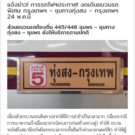
แจ้งข่าว! การรถไฟฯประกาศ! งดเดินขบวนรถ
พิเศษ กรุงเทพฯ – ชุมทางทุ่งสง – กรุงเทพฯ
24 พ.ค.นี้
ส่วนขบวนรถท้องถิ่น 445/446 ชุมพร – ชุมทาง
ทุ่งสง – ชุมพร ยังให้บริการตามปกติ
เนื่องด้วยขบวนรถเส้นทางสายใต้มีการล่าช้าเป็นเวลามาก (เนื่องจากมี
การเบาความเร็วเนื่องมาจากโครงการก่อสร้างทางคู่) ทำให้ ขบวน
รถไฟถึงสถานีรถไฟในระยะเวลากระชั้นชิดกับช่วงเวลาเคอร์ฟิว ทำให้ผู้