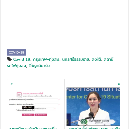
COVID-19
,
,
,
,
Covid 19
กรุงเทพ-ทุ่งสง
นครศรีธรรมราช
ลงใต้
สถานี
,
รถไฟทุ่งสง
ให้ญาติมารับ
Posts
navigation
ลงทะเบียนขอรับเงินอุดหนุนเพื่อ
หมอบุ๋ม ผู้ช่วยโฆษก ศบค. เธอคือ