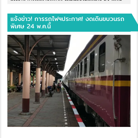
แจ้งข่าว! การรถไฟฯประกาศ! งดเดินขบวนรถ
พิเศษ 24 พ.ค.นี้