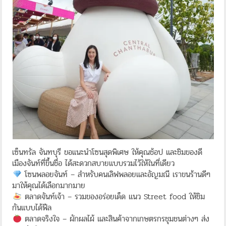
เซ็นทรัล จันทบุรี ขอแนะนำโซนสุดพิเศษ ให้คุณช้อป และชิมของดี
เมืองจันท์ที่ขึ้นชื่อ ได้สะดวกสบายแบบรวมไว้ให้ในที่เดียว​
โซนพลอยจันท์ – สำหรับคนเลิฟพลอยและอัญมณี เราขนร้านดีๆ
มาให้คุณได้เลือกมากมาย​
ตลาดจันท์เจ้า – รวมของอร่อยเด็ด แนว Street food ให้ชิม
กันแบบได้ฟีล​
ตลาดจริงใจ – ผักผลไผ้ และสินค้าจากเกษตรกรชุมชนต่างๆ ส่ง