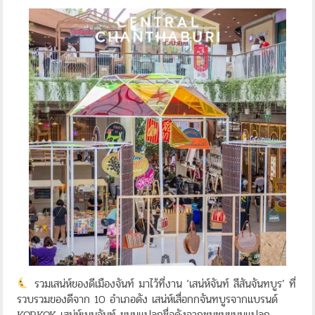
รวมเสน่ห์ของดีเมืองจันท์ มาไว้ที่งาน ‘เสน่ห์จันท์ สีสันจันทบูร’ ที่
รวบรวมของดีจาก 10 อำเภอดัง เสน่ห์เสื่อกกจันทบูรจากแบรนด์
KORKOK เสน่ห์เมนูจันท์ ขนมแปลกชื่อดังจากชุมชนขนมแปลก