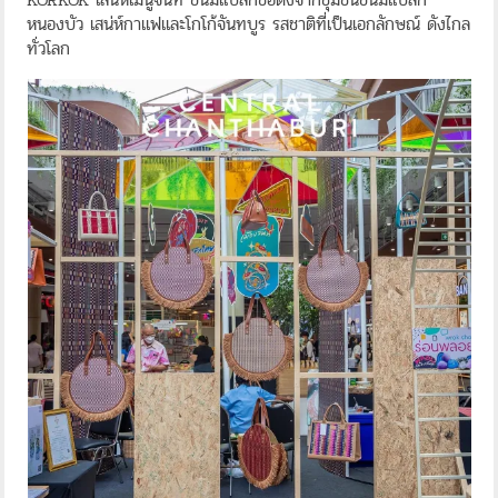
หนองบัว เสน่ห์กาแฟและโกโก้จันทบูร รสชาติที่เป็นเอกลักษณ์ ดังไกล
ทั่วโลก