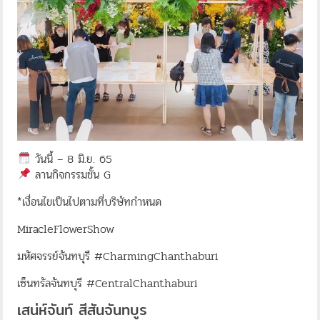
วันนี้ – 8 มิ.ย. 65
ลานกิจกรรมชั้น G
*เงื่อนไขเป็นไปตามที่บริษัทกำหนด
MiracleFlowerShow
มหัศจรรย์จันทบุรี #CharmingChanthaburi
เซ็นทรัลจันทบุรี #CentralChanthaburi
เสน่ห์จันท์ สีสันจันทบูร