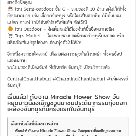
ตรงถึงมือคุณ​
โซน Semi-outdoor ชั้น G – รวมของดี 10 อำเภอดังไว้ให้ทั้ง
ช้อปมากมาย เช่น เสื่อกกจันทบูร หรือใครเป็นสายชิม ก็มีทั้งขนม
แปลก กาแฟ โกโก้ต้นตำรับจันท์แท้ๆ จัดไว้ให้​
โซน Outdoor – จัดเต็มผลไม้เมืองจันท์ขึ้นชื่อหลากชนิด​
Tops Market – ใครชอบของยอดนิยมอย่างทุเรียนทอด หรือ
ผลิตภัณฑ์แปรรูปต่างๆ ต้องพุ่งตัวไปให้ไว!​
อีกหนึ่งความมหัศจรรย์ เพื่อส่งต่อความสุขกันถ้วนหน้า ทั้งคนช้อป
และคนขาย​
พบโซนของดีเมืองจันท์ ที่เซ็นทรัล จันทบุรี เปิดบริการแล้ว
CentralChanthaburi #CharmingChanthaburi #มหัศจรรย์
จันทบุรี
เริ่มแล้ว! กับงาน Miracle Flower Show วัน
หยุดยาวนี้ขอเชิญชวนมาชมประติมากรรมทุ่งดอก
เหลืองจันทบูรที่มีครั้งแรกในจันทบุรี
เลือกหัวข้อที่ต้องการอ่าน
เริ่มแล้ว! กับงาน Miracle Flower Show วันหยุดยาวนี้ขอเชิญชวนมาชม