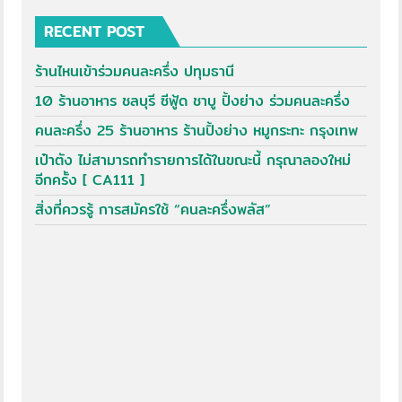
RECENT POST
ร้านไหนเข้าร่วมคนละครึ่ง ปทุมธานี
10 ร้านอาหาร ชลบุรี ซีฟู้ด ชาบู ปิ้งย่าง ร่วมคนละครึ่ง
คนละครึ่ง 25 ร้านอาหาร ร้านปิ้งย่าง หมูกระทะ กรุงเทพ
เป๋าตัง ไม่สามารถทำรายการได้ในขณะนี้ กรุณาลองใหม่
อีกครั้ง [ CA111 ]
สิ่งที่ควรรู้ การสมัครใช้ “คนละครึ่งพลัส”