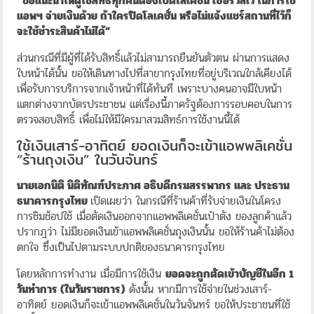
“ขอแนะนำให้ผู้ใช้สิทธิ์ทุกคนต้องเปิดโลเคชั่น เซอร์วิสไว้ ในการใช้
แอพฯ จ่ายเงินด้วย ถ้าใครปิดโลเคชั่น หรือไม่แจ้งแชร์สถานที่ไว้ก็
จะใช้ชำระสินค้าไม่ได้”
ส่วนกรณีที่มีผู้ที่ได้รับสิทธิ์แล้วไม่สามารถยืนยันตัวตน ผ่านการแสดง
ใบหน้าได้นั้น ขอให้เดินทางไปที่สาขากรุงไทยที่อยู่บริเวณใกล้เคียงได้
เพื่อรับการบริการจากเจ้าหน้าที่ได้ทันที เพราะบางคนอาจมีใบหน้า
แตกต่างจากบัตรประชาชน แต่เรื่องนี้ภาครัฐต้องการรอบคอบในการ
ตรวจสอบสิทธิ์ เพื่อไม่ให้มีใครมาสวมสิทธ์การใช้งานนี้ได้
ใช้เงินเสาร์-อาทิตย์ ยอดเงินก็จะเข้าแอพพลิเคชั่น
“ร้านถุงเงิน” ในวันจันทร์
นายเอกนิติ นิติทัณฑ์ประภาศ อธิบดีกรมสรรพากร และ ประธาน
ธนาคารกรุงไทย
เปิดเผยว่า ในกรณีที่ร้านค้าที่รับจ่ายเงินในโครง
การชิมช้อปใช้ เมื่อตัดเงินออกจากแอพพลิเคชั่นเป๋าตัง ของลูกค้าแล้ว
ปรากฎว่า ไม่มียอดเงินเข้าแอพพลิเคชั่นถุงเงินนั้น ขอให้ร้านค้าไม่ต้อง
ตกใจ ซึ่งเป็นไปตามระบบปกติของธนาคารกรุงไทย
โดยหลักการทำงาน เมื่อมีการใช้เงิน
ยอดจะถูกตัดเข้าบัญชีในอีก 1
วันทำการ (ในวันราชการ)
ดังนั้น หากมีการใช้จ่ายในช่วงเสาร์-
อาทิตย์ ยอดเงินก็จะเข้าแอพพลิเคชั่นในวันจันทร์ ขอให้ประชาชนที่ใช้