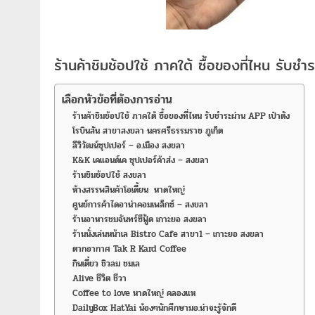
ร้านค้าชิมช้อปใช้ ภาคใต้ ซื้อของที่ไหน รับชำ
เลือกหัวข้อที่ต้องการอ่าน
ร้านค้าชิมช้อปใช้ ภาคใต้ ซื้อของที่ไหน รับชำระผ่าน APP เป๋าตัง
โรบินสัน สาขาสงขลา นครศรีธรรมราช ภูเก็ต
ลีวิวัฒน์ซุปเปอร์ – อ.เมือง สงขลา
K&K เคแอนด์เค ซุปเปอร์ค้าส่ง – สงขลา
ร้านชิมช้อปใช้ สงขลา
ห้างสรรพสินค้าโอเดี้ยน หาดใหญ่
ศูนย์การค้าไดอาน่าคอมเพล็กซ์ – สงขลา
ร้านอาหารชมจันทร์ซีฟู้ด เกาะยอ สงขลา
ร้านนั่งเล่นหน้าเล Bistro Cafe สาขา1 – เกาะยอ สงขลา
ตากอากาศ Tak R Kard Coffee
กินเตี๋ยว ชิวลม ชมเล
Alive ชีวิต ชีวา
Coffee to love หาดใหญ่ คลองแห
DailyBox HatYai น้องๆนักศึกษามอ.น่าจะรู้จักดี