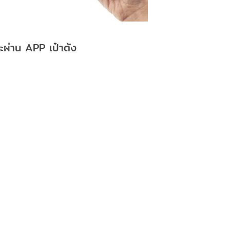
ระผ่าน APP เป๋าตัง