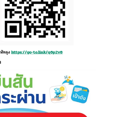
 พัทลุง
https://go-to.link/q6p2v8
ต