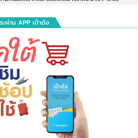
ำระผ่าน APP เป๋าตัง