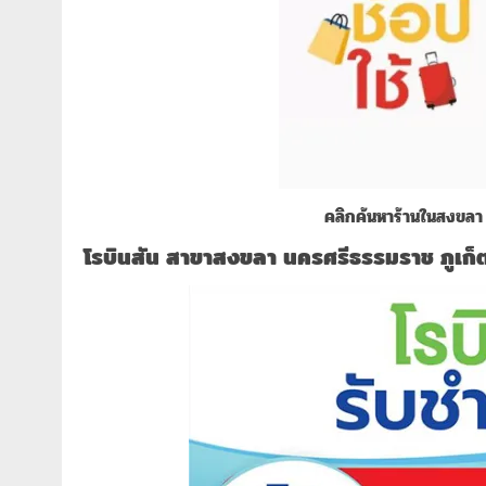
คลิกค้นหาร้านในสงขลา
โรบินสัน สาขาสงขลา นครศรีธรรมราช ภูเก็