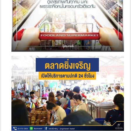
ฟู๊ดแลนด์