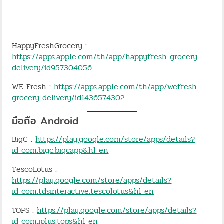
HappyFreshGrocery :
https://apps.apple.com/th/app/happyfresh-grocery-
delivery/id957304056
WE Fresh :
https://apps.apple.com/th/app/wefresh-
grocery-delivery/id1436574302
มือถือ Android
BigC :
https://play.google.com/store/apps/details?
id=com.bigc.bigcapp&hl=en
TescoLotus :
https://play.google.com/store/apps/details?
id=com.tdsinteractive.tescolotus&hl=en
TOPS :
https://play.google.com/store/apps/details?
id=com.iplus.tops&hl=en