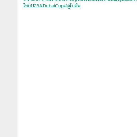
ไทยU23
#DubaiCup
#ดูไบคัพ