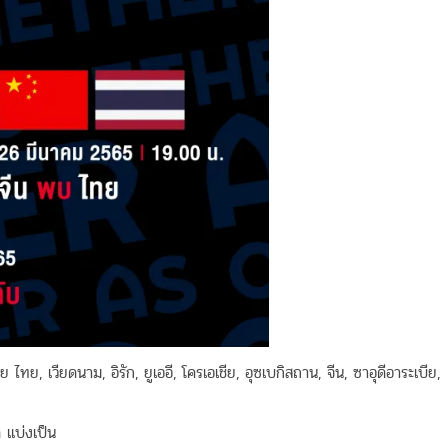
 ไทย, เวียดนาม, อิรัก, ยูเออี, โครเอเชีย, อุซเบกิสถาน, จีน, ซาอุดีอาระเบีย,
ด แบ่งเป็น