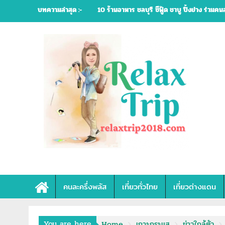
Skip
บทความล่าสุด :-
10 ร้านอาหาร ชลบุรี ซีฟู้ด ชาบู ปิ้งย่าง ร่วมคน
to
content
คนละครึ่งพลัส
เที่ยวทั่วไทย
เที่ยวต่างแดน
You are here
Home
เกาะกระแส
ข่าวใกล้ตัว