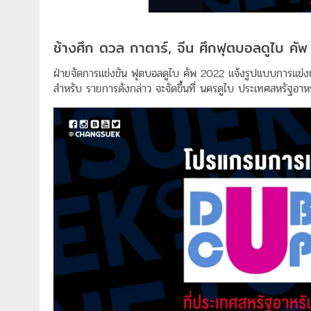
ช้างศึก ดวล กาตาร์, จีน ศึกฟุตบอลดูไบ คั
ฝ่ายจัดการแข่งขัน ฟุตบอลดูไบ คัพ 2022 แจ้งรูปแบบการแข่งข
สำหรับ รายการดังกล่าว จะจัดขึ้นที่ นครดูไบ ประเทศสหรัฐอาหร