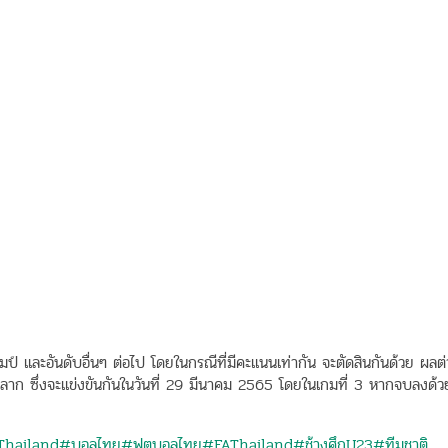
มป์ และอันดับอื่นๆ ต่อไป โดยในกรณีที่มีคะแนนเท่ากัน จะตัดสินกันด้วย ผลต
บสลาก ซึ่งจะแข่งขันกันในวันที่ 29 มีนาคม 2565 โดยในเกมที่ 3 หากจบลงด้ว
Thailand
#บอลไทย
#ฟุตบอลไทย
#FAThailand
#ช้างศึกU23
#ทีมชาติ