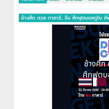
ช้างศึก ดวล กาตาร์, จีน ศึกฟุตบอลดูไบ ค