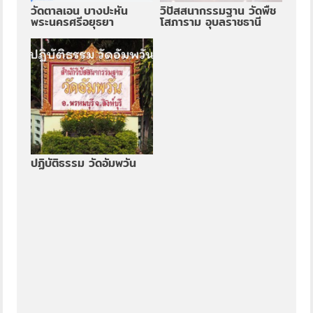
วัดตาลเอน บางปะหัน
วิปัสสนากรรมฐาน วัดพืช
พระนครศรีอยุธยา
โสภาราม อุบลราชธานี
ปฏิบัติธรรม วัดอัมพวัน