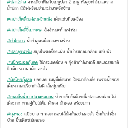
#ปลา2ร่าง
จานเดียวฟินกับเมนูปลา 2 เมนู ทั้งลุยฟาร์มและราด
น้ำปลา เสิร์ฟพร้อมยำมะม่วงรสจัดจ้าน
#สปาเก็ตตี้เบค่อนพริกแห้ง
เผ็ดแซ่บถึงเครื่อง
#สปาเก็ตตี้ขี้เมาทะเล
จัดจ้านสะท้านฟาร์ม
#ยำไข่ดาว
น้ำยำสูตรเด็ดของทางร้าน
#ปลาลุยฟาร์ม
สมุนไพรเครื่องแน่น น้ำยำรสกลมกล่อม แซ่บนัว
#หมี่กระเฉดกุ้งสด
ใช้กระเฉดอ่อน ๆ กุ้งตัวกำลังพอดี สดและรสชาติ
ดี เค็ม หวาน เผ็ด ลงตัว
#ผัดไทยกุ้งสด
บอกเลย เมนูนี้เด็ดมาก ใครมาต้องสั่ง เพราะน้ำซอส
เค็มหวานเปรี้ยวกำลังดี เส้นนุ่มหนึบ
#ขนมจีนน้ำยาปลาแซลมอน
น้ำยาเข้มข้นด้วยเนื้อปลาแซลม่อน ไม่
เผ็ดมาก ทานคู่กับไข่ต้ม ผักสด ผักดอง อร่อยมาก
#ถุงทอง
แป้งบาง ๆ ทอดกรอบไส้ผัดกันอย่างลงตัว จิ้มกับน้ำจิ้ม
บ๊วย ชิ้นเดียวไม่เคยพอ