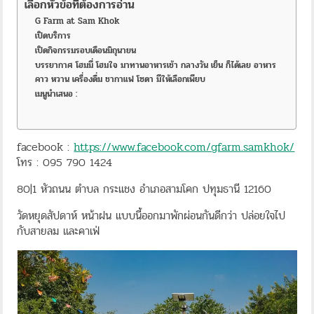
เลือกหัวข้อที่ต้องการอ่าน
G Farm at Sam Khok
เปิดบริการ
เปิดกิจกรรมรอบเดือนมิถุนายน
บรรยากาศ โฮมมี่ โฮมใจ มาทานอาหารเช้า กลางวัน เย็น ก็ได้เลย อาหาร
คาว หวาน เครื่องดื่ม ชากาแฟ โซดา มีให้เลือกเพียบ
เมนูนำเสนอ :
facebook :
https://www.facebook.com/gfarm.samkhok/
โทร : 095 790 1424
80|1 หัวถนน ตำบล กระแชง อำเภอสามโคก ปทุมธานี 12160
วัดหยุดสัปดาห์ หน้าฝน แบบนี้ออกมาพักผ่อนกันดีกว่า ปล่อยใจไป
กับสายลม และคาเฟ่