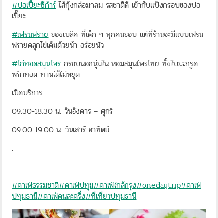
#ปอเปี๊ยะซีก้าร์
ไส้กุ้งกล่อมกลม รสชาติดี เข้ากับแป้งกรอบของปอ
เปี๊ยะ
#เฟรนฟราย
ของเบสิค ที่เด็ก ๆ ทุกคนชอบ แต่ที่ร้านจะมีแบบเฟรน
ฟรายคลุกไข่เค็มด้วยน้า อร่อยนัว
#ไก่ทอดสมุนไพร
กรอบนอกนุ่มใน หอมสมุนไพรไทย ทั้งใบมะกรูด
พริกทอด ทานได้ไม่หยุด
เปิดบริการ
09.30-18.30 น. วันอังคาร – ศุกร์
09.00-19.00 น. วันเสาร์-อาทิตย์
.
.
#คาเฟ่ธรรมชาติ
#คาเฟ่ปทุม
#คาเฟ่ใกล้กรุง
#onedaytrip
#คาเฟ่
ปทุมธานี
#คาเฟ่คนละครึ่ง
#ที่เที่ยวปทุมธานี