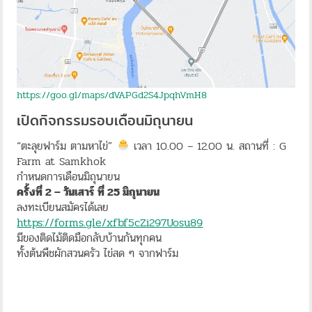
https://goo.gl/maps/dVAPGd2S4JpqhVmH8
เปิดกิจกรรมรอบเดือนมิถุนายน
“ตะลุยฟาร์ม ตามหาไข่”
เวลา 10.00 – 12.00 น. สถานที่ : G
Farm at Samkhok
กำหนดการเดือนมิถุนายน
ครั้งที่ 2 – วันเสาร์ ที่ 25 มิถุนายน
ลงทะเบียนสมัครได้เลย
https://forms.gle/xfbf5cZi297Uosu89
มีของติดไม้ติดมือกลับบ้านกันทุกคน
ทั้งต้นพืชผักสวนครัว ไข่สด ๆ จากฟาร์ม