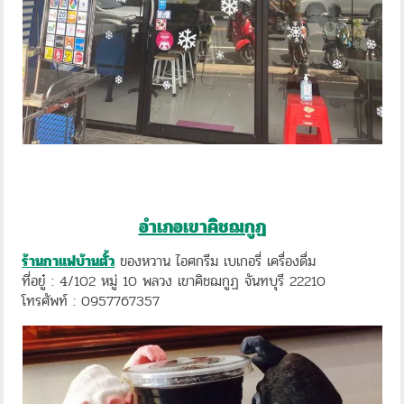
อำเภอเขาคิชฌกูฏ
ร้านกาแฟบ้านตั้ว
ของหวาน ไอศกรีม เบเกอรี่ เครื่องดื่ม
ที่อยู๋ : 4/102 หมู่ 10 พลวง เขาคิชฌกูฏ จันทบุรี 22210
โทรศัพท์ : 0957767357