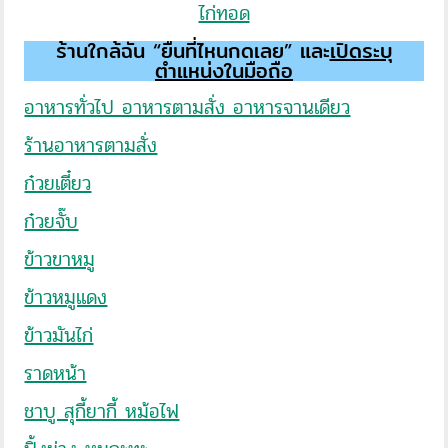
ไก่ทอด
ร้านใกล้ฉัน “ยืนที่ไหนกดเลย” และ
เปิดระบุ
ตำแหน่งในมือถือ
อาหารทั่วไป อาหารตามสั่ง อาหารจานเดียว
ร้านอาหารตามสั่ง
ก๋วยเตี๋ยว
ก๋วยจั๊บ
ข้าวขาหมู
ข้าวหมูแดง
ข้าวมันไก่
ราดหน้า
ชาบู สุกี้ยากี้ หม้อไฟ