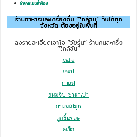
อำเภอโป่งน้ำร้อน
ร้านอาหารและเครื่องดื่ม “ใกล้ฉัน”
ค้นได้ทุก
จังหวัด
ต้องอยู่ในพื้นที่
ลงรายละเอียดเอาใจ “วัยรุ่น” ร้านคนละครึ่ง
“ใกล้ฉัน”
cafe
เครป
กาแฟ
ขนมจีบ ซาลาเปา
ชานมไข่มุก
ลูกชิ้นทอด
สเต็ก