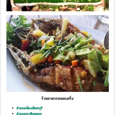
ร้านอาหารคนละครึ่ง
อำเภอเมืองจันทบุรี
อำเภอเขาคิชฌกูฏ