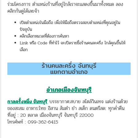
ร่วมโครงการ ตำแหน่งร้านที่อยู่ใกล้เราจะแสดงขึ้นมาทั้งหมด ลอง
คลิกกันดูได้เลยจ้า
เปิดตำแหน่งในมือถือ เพื่อให้มือถือตรวจสอบตำแหน่งที่คุณอยู่ใน
ปัจจุบัน
คลิกเลือกหมวดที่ต้องการค้นหา
Link หรือ Code ที่ทำไว้ จะเปิดรายชื่อร้านคนละครึ่ง ใกล้คุณขึ้นให้
เลือก
ร้านคนละครึ่ง จันทบุรี
แยกตามอำเภอ
อำเภอเมืองจันทบุรี
กาลครั้งหนึ่ง จันทบุรี
บรรยากาศ:สบาย สไตล์วินเทจ แต่งร้านด้วย
ของสะสม อาหาร:ไทย อิสาน ส้มตำ ยำ สเต็ก ดนตรีสด: ทุกค่ำคืน
ที่อยู่ : 20 ตลาด เมืองจันทบุรี จันทบุรี 22000
โทรศํพท์ : 099-362-6415