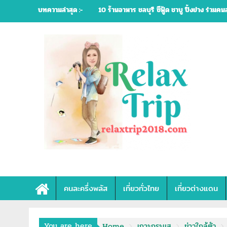
Skip
บทความล่าสุด :-
10 ร้านอาหาร ชลบุรี ซีฟู้ด ชาบู ปิ้งย่าง ร่วมคน
to
content
คนละครึ่งพลัส
เที่ยวทั่วไทย
เที่ยวต่างแดน
You are here
Home
เกาะกระแส
ข่าวใกล้ตัว