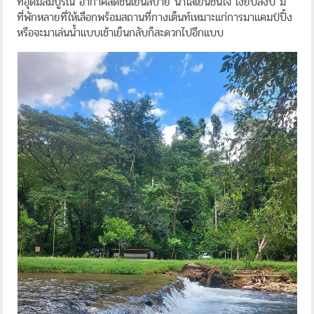
ที่อุดมสมบูรณ์ อากาศสดชื่นเย็นสบาย น้ำใสเย็นชื่นใจ เงียบสงบ มี
ที่พักหลายที่ให้เลือกพร้อมสถานที่กางเต็นท์เหมาะแก่การมาแคมป์ปิ้ง
หรือจะมาเล่นน้ำแบบเช้าเย็นกลับก็สะดวกไปอีกแบบ