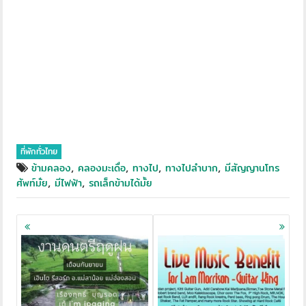
ที่พักทั่วไทย
,
,
,
,
ข้ามคลอง
คลองมะเดื่อ
ทางไป
ทางไปลำบาก
มีสัญญานโทร
,
,
ศัพท์มั่ย
มีไฟฟ้า
รถเล็กข้ามได้มั้ย
Posts
navigation