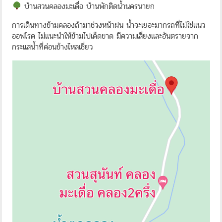
บ้านสวนคลองมะเดื่อ บ้านพักติดน้ำนครนายก
การเดินทางข้ามคลองถ้ามาช่วงหน้าฝน น้ำจะเยอะมากรถที่ไม่ใช่แนว
ออฟโรด ไม่แนะนำให้ข้ามไปเด็ดขาด มีความเสี่ยงและอันตรายจาก
กระแสน้ำที่ค่อนข้างไหลเชี่ยว