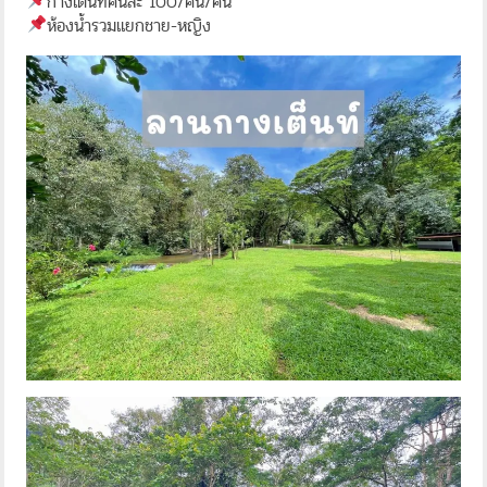
กางเต็นท์คนละ 100/คืน/คน
ห้องน้ำรวมแยกชาย-หญิง