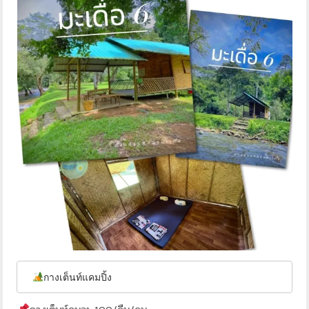
กางเต็นท์แคมปิ้ง 