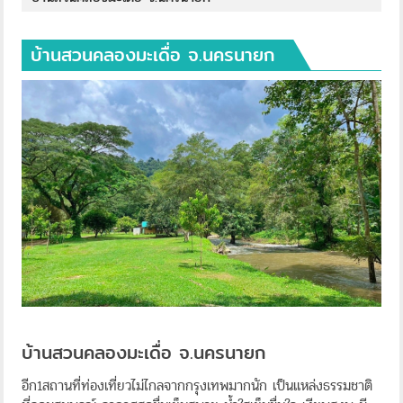
บ้านสวนคลองมะเดื่อ จ.นครนายก
บ้านสวนคลองมะเดื่อ จ.นครนายก
อีก1สถานที่ท่องเที่ยวไม่ไกลจากกรุงเทพมากนัก เป็นแหล่งธรรมชาติ