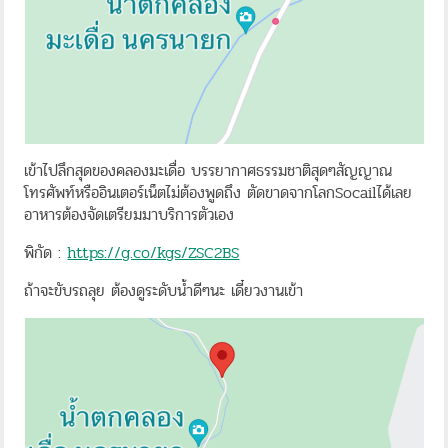
เข้าไปลึกสุดของคลองมะเดื่อ บรรยากาศธรรมชาติสุดๆสัญญาณ
โทรศัพท์หรืออินเตอร์เน็ตไม่ต้องพูดถึง ตัดขาดจากโลกSocailได้เลย
อาหารต้องจัดเตรียมมาบริการตัวเอง
พิกัด :
https://g.co/kgs/ZSC2BS
ถ้าจะขับรถลุย ต้องดูระดับน้ำดีๆนะ เดี๋ยวงานเข้า