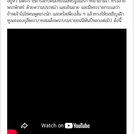
อยู่หัว มีพระราชดำรัสกับคนไทยในสหรัฐอเมริกาที่มาเข้าเฝ้า ทรงส่าย
พระพักตร์ ด้วยความประหม่า และเขินอาย และมีพระราชกระแสว่า
ข้าพเจ้าไม่ใช่คนพูดเก่งนัก และตรัสเพียงสั้น ๆ แล้วทรงให้ขอเชิญเฝ้า
ทูลละอองธุลีพระบาทสมเด็จพระบรมราชชนนีพันปีหลวงต่อไป ดังนี้