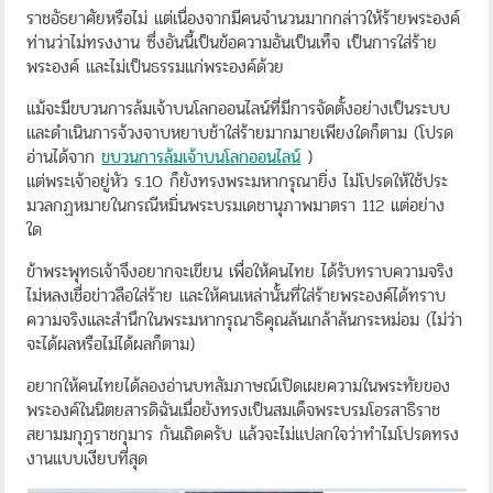
ราชอัธยาศัยหรือไม่ แต่เนื่องจากมีคนจำนวนมากกล่าวให้ร้ายพระองค์
ท่านว่าไม่ทรงงาน ซึ่งอันนี้เป็นข้อความอันเป็นเท็จ เป็นการใส่ร้าย
พระองค์ และไม่เป็นธรรมแก่พระองค์ด้วย
แม้จะมีขบวนการล้มเจ้าบนโลกออนไลน์ที่มีการจัดตั้งอย่างเป็นระบบ
และดำเนินการจ้วงจาบหยาบช้าใส่ร้ายมากมายเพียงใดก็ตาม (โปรด
อ่านได้จาก
ขบวนการล้มเจ้าบนโลกออนไลน์
)
แต่พระเจ้าอยู่หัว ร.10 ก็ยังทรงพระมหากรุณายิ่ง ไม่โปรดให้ใช้ประ
มวลกฏหมายในกรณีหมิ่นพระบรมเดชานุภาพมาตรา 112 แต่อย่าง
ใด
ข้าพระพุทธเจ้าจึงอยากจะเขียน เพื่อให้คนไทย ได้รับทราบความจริง
ไม่หลงเชื่อข่าวลือใส่ร้าย และให้คนเหล่านั้นที่ใส่ร้ายพระองค์ได้ทราบ
ความจริงและสำนึกในพระมหากรุณาธิคุณล้นเกล้าล้นกระหม่อม (ไม่ว่า
จะได้ผลหรือไม่ได้ผลก็ตาม)
อยากให้คนไทยได้ลองอ่านบทสัมภาษณ์เปิดเผยความในพระทัยของ
พระองค์ในนิตยสารดิฉันเมื่อยังทรงเป็นสมเด็จพระบรมโอรสาธิราช
สยามมกุฎราชกุมาร กันเถิดครับ แล้วจะไม่แปลกใจว่าทำไมโปรดทรง
งานแบบเงียบที่สุด