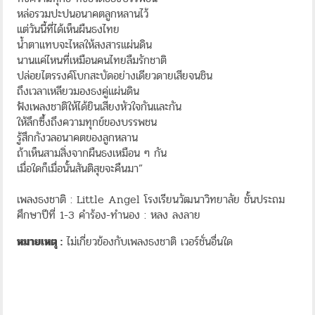
หล่อรวมปะปนอนาคตลูกหลานไว้
แต่วันนี้ที่ได้เห็นผืนธงไทย
น้ำตาแทบจะไหลให้สงสารแผ่นดิน
นานแค่ไหนที่เหมือนคนไทยลืมรักชาติ
ปล่อยไตรรงค์โบกสะบัดอย่างเดียวดายเสียจนชิน
ถึงเวลาเหลียวมองธงคู่แผ่นดิน
ฟังเพลงชาติให้ได้ยินเสียงหัวใจกันและกัน
ให้ลึกซึ้งถึงความทุกข์ของบรรพชน
รู้สึกกังวลอนาคตของลูกหลาน
ถ้าเห็นสามสิ่งจากผืนธงเหมือน ๆ กัน
เมื่อใดก็เมื่อนั้นสันติสุขจะคืนมา”
เพลงธงชาติ : Little Angel โรงเรียนวัฒนาวิทยาลัย ชั้นประถม
ศึกษาปีที่ 1-3 คำร้อง-ทำนอง : หลง ลงลาย
หมายเหตุ :
ไม่เกี่ยวข้องกับเพลงธงชาติ เวอร์ชั่นอื่นใด