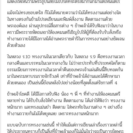
แสดงให้เห็นว่ามีพระอุปนิสัยไม่โปรดที่จะตรัสมากนักมาแต่ไหนแต่ไร
แม้จะไม่ทรงชอบตรัส ก็ไม่ได้หมายความว่าไม่ได้ทรงงานแต่อย่างใด
ในทางตรงกันข้ามโปรดเขียนและพิมพ์สั่งงาน ติดตามงานด้วย
พระองค์เอง ผ่านอุปกรณ์สื่อสารต่าง ๆ ข้าพเจ้าได้รับฟังมาว่าในบาง
คราวมีพระราชหัตถเลขาให้องคมนตรีเชิญไปให้ผู้ที่ต้องรับรับสั่งหรือ
ทำงานถวายได้มีโอกาสได้อ่านพระราชดำริในการทรงงานอย่างชัดเจน
ด้วยตัวเอง
ในหลวง ร.10 ทรงงานในเวลาเดียวกับ ในหลวง ร.9 คือทรงงานเวลา
กลางคืนและบรรทมในเวลากลางวัน ไม่ว่าจะประทับที่ประเทศใดก็ตาม
ธรรมเนียมการทรงงานในเวลาค่ำคืนของพระเจ้าแผ่นดินนี้สืบทอดกัน
มาในพระมหาบรมราชจักรีวงศ์ เท่าที่ข้าพเจ้าได้อ่านและได้ศึกษามา
ด้วยตนเอง เป็นเช่นนี้ย้อนหลังไปอย่างน้อยที่สุดตั้งแต่รัชกาลที่ 4
ข้าพเจ้าโชคดี ได้มีโอกาสรับฟัง น้อง ๆ พี่ ๆ ที่ทำงานให้องคมนตรี
หลายท่าน ได้รับรับสั่งให้ทำงาน ติดตามงาน ได้เล่าให้ฟังว่า ทรงงาน
หนักมาก และทรงแม่นยำ ติดตาม ใส่พระทัยในงานต่าง ๆ อย่างยิ่ง
ทำงานถวายกันไม่ได้หยุดเลย เพราะทรงงานหนักมาก
แบบฉบับการทรงงานเช่นนี้ ทำให้แม้แต่การเขียนเล่าเรื่องราวเหล่านี้
ให้ประชาชนทราบก็เป็นสิ่งที่ข้าพเจ้าเองก็ไม่มั่นใจว่าจะเป็นการขัดพระ