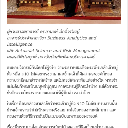
ผู้ช่วยศาสตราจารย์ ดร.อานนท์ ศักดิ์วรวิชญ์
อาจารย์ประจำสาขาวิชา Business Analytics and
Intelligence
และ Actuarial Science and Risk Management
คณะสถิติประยุกต์ สถาบันบัณฑิตพัฒนบริหารศาสตร์
คนชอบวิจารณ์กันโดยไม่รู้จริง ว่าพระบาทสมเด็จพระวชิรเกล้าเจ้าอยู่
หัว หรือ ร.10 ไม่ค่อยทรงงาน และข้าพเจ้าก็คิดว่าพระองค์ก็ทรง
ทราบว่ามีคนกล่าวหาใส่ร้าย แต่ไม่ทรงใส่พระทัยแต่อย่างใด พระเจ้า
แผ่นดินก็ทรงเป็นมนุษย์ปุถุชน อาจจะทรงรู้สึกอะไรบ้าง แต่ด้วยพระ
ขันติธรรมก็พระราชทานเมตตาให้ผู้ที่กล่าวหาว่าร้าย
ในเรื่องที่คนกล่าวหาเล่าลือว่าพระเจ้าอยู่หัว ร.10 ไม่ค่อยทรงงานนั้น
ข้าพเจ้าทราบว่าไม่เป็นความจริงเลย แท้จริงทรงงานหนักมาก และ
ทรงงานด้วยวิธีการอันเป็นแบบฉบับเฉพาะของพระองค์
เรื่องนี้ทราบมาตั้งแต่เหตุการณ์หมู่ป่าอคาเดมีติดถ้ำขุนน้ำนางนอน