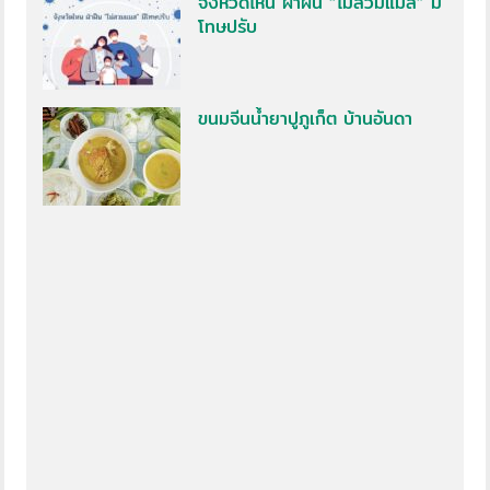
จังหวัดไหน ฝ่าฝืน “ไม่สวมแมส” มี
โทษปรับ
ขนมจีนน้ำยาปูภูเก็ต บ้านอันดา