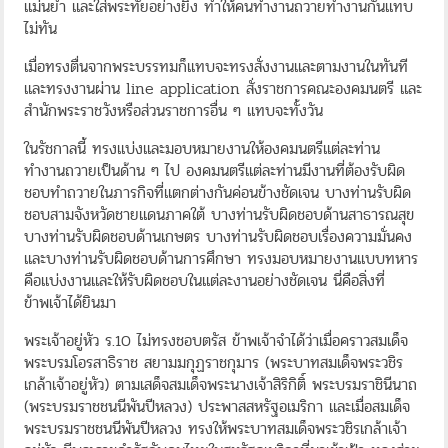
แม่นยำ และใส่พระทัยอย่างยิ่ง ทำให้คนทำงานถวายทำงานกันแทบ
ไม่ทัน
เมื่อทรงตื่นจากพระบรรทมก็แทบจะทรงสั่งงานและตามงานในทันที
และทรงงานผ่าน line application สั่งราชการคณะองคมนตรี และ
สำนักพระราชวังหรือส่วนราชการอื่น ๆ แทบจะทั้งวัน
ในรัชกาลนี้ ทรงแบ่งและมอบหมายงานให้องคมนตรีแต่ละท่าน
ทำงานถวายเป็นด้าน ๆ ไป องคมนตรีแต่ละท่านมีงานที่ต้องรับผิด
ชอบทำถวายในภารกิจที่แตกต่างกันค่อนข้างชัดเจน บางท่านรับผิด
ชอบสามจังหวัดชายแดนภาคใต้ บางท่านรับผิดชอบด้านสาธารณสุข
บางท่านรับผิดชอบด้านเกษตร บางท่านรับผิดชอบเรื่องความมั่นคง
และบางท่านรับผิดชอบด้านการศึกษา ทรงมอบหมายงานแบบทหาร
คือแบ่งงานและให้รับผิดชอบในแต่ละงานอย่างชัดเจน นี่คือสิ่งที่
ข้าพเจ้าได้ยินมา
พระเจ้าอยู่หัว ร.10 ไม่ทรงชอบตรัส ข้าพเจ้าจำได้ว่าเมื่อคราวสมเด็จ
พระบรมโอรสาธิราช สยามมกุฏราชกุมาร (พระบาทสมเด็จพระวชิร
เกล้าเจ้าอยู่หัว) ตามเสด็จสมเด็จพระนางเจ้าสิริกิติ์ พระบรมราชินีนาถ
(พระบรมราชชนนีพันปีหลวง) ประพาสสหรัฐอเมริกา และเมื่อสมเด็จ
พระบรมราชชนนีพันปีหลวง ทรงให้พระบาทสมเด็จพระวชิรเกล้าเจ้า