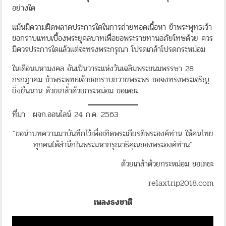
อย่างใด
แม้นมีความผิดพลาดประการใดในการถ่ายทอดเนื้อหา ข้าพระพุทธเจ้า
ขอกราบแทบเบื้องพระยุคลบาทเพื่อขอพระราชทานอภัยโทษด้วย ควร
มิควรประการใดแล้วแต่จะทรงพระกรุณา โปรดเกล้าโปรดกระหม่อม
ในเดือนมหามงคล อันเป็นวาระแห่งวันเฉลิมพระชนมพรรษา 28
กรกฎาคม ข้าพระพุทธเจ้าขอกราบถวายพระพร ขอจงทรงพระเจริญ
ยิ่งยืนนาน ด้วยเกล้าด้วยกระหม่อม ขอเดชะ
ที่มา : ผจก.ออนไลน์ 24 ก.ค. 2563
“ขอนำบทความมาบันทึกไว้เพื่อเทิดพระเกียรติพระองค์ท่าน ให้คนไทย
ทุกคนได้สำนึกในพระมหากรุณาธิคุณของพระองค์ท่าน”
ด้วยเกล้าด้วยกระหม่อม ขอเดชะ
relaxtrip2018.com
เพลงธงชาติ