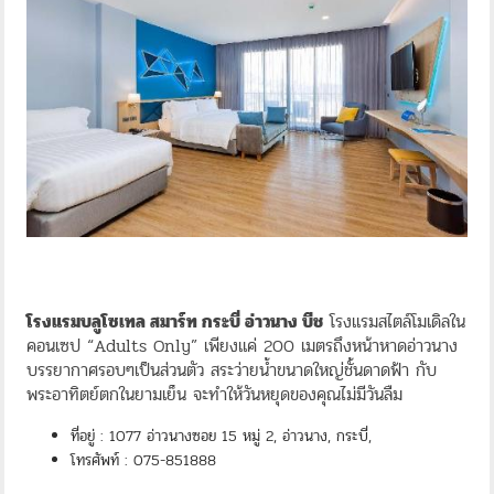
โรงแรมบลูโซเทล สมาร์ท กระบี่ อ่าวนาง บีช
โรงแรมสไตล์โมเดิลใน
คอนเซป “Adults Only” เพียงแค่ 200 เมตรถึงหน้าหาดอ่าวนาง
บรรยากาศรอบๆเป็นส่วนตัว สระว่ายน้ำขนาดใหญ่ชั้นดาดฟ้า กับ
พระอาทิตย์ตกในยามเย็น จะทำให้วันหยุดของคุณไม่มีวันลืม
ที่อยู่ : 1077 อ่าวนางซอย 15 หมู่ 2, อ่าวนาง, กระบี่,
โทรศัพท์ : 075-851888