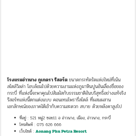
โรงแรมอ่าวนาง ภูเภตรา รีสอร์ต
ขนาดกระทัดรัดแห่งใหม่ที่เน้น
สไตล์วิลล่า โอบล้อมไปด้วยความงามแห่งภูผาหินปูนอันเลื่องชื่อของ
กระบี่ ที่แห่งนี้จะพาคุณไปสัมผัสกับธรรมชาติอันบริสุทธิ์อย่างแท้จริง
รีสอร์ทแห่งนี้ตกแต่งแบบ คอนเทมโพรารี่สไตล์ ที่ผสมผสาน
เอกลักษณ์ของภาคใต้เข้ากับความสะดวก สบาย ด้วยหลังคาสูงโป
ที่อยู่ : 521 หมู่2 ซอย11 อ อ่าวนาง, เมือง, อ่าวนาง, กระบี่
โทรศัพท์ : 075 626 666
เว็บไซต์ :
Aonang Phu Petra Resort