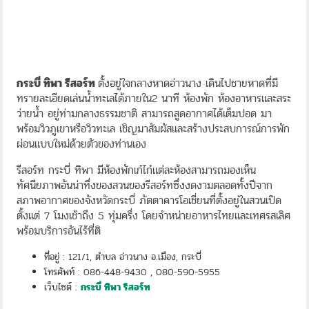
กระบี่ ทิพา รีสอร์ท
ตั้งอยู่ใจกลางหาดอ่าวนาง เดินไปชายหาดที่มี
ทรายละเอียดเล่นน้ำทะเลได้ภายใน2 นาที ห้องพัก ห้องอาหารและสระ
ว่ายน้ำ อยู่ท่ามกลางธรรมชาติ สามารถสูดอากาศได้เต็มปอด มา
พร้อมวิวภูเขาหรือวิวทะเล เชิญมาสัมผัสและสร้างประสบการณ์การพัก
ผ่อนแบบใหม่ด้วยตัวของท่านเอง
รีสอร์ท กระบี่ ทิพา มีห้องพักเก๋ไก๋แต่ละห้องสามารถมองเห็น
ทัศนียภาพอันน่าทึ่งของสวนของรีสอร์ทซึ่งงดงามตลอดทั้งปีจาก
สภาพอากาศของจังหวัดกระบี่ ภัตตาคารโอเชี่ยนที่ตั้งอยู่ในสวนเปิด
ตั้งแต่ 7 โมงเช้าถึง 5 ทุ่มครึ่ง โดยจำหน่ายอาหารไทยและเทศรสเลิศ
พร้อมบริการอันไร้ที่ติ
ที่อยู่ : 121/1, ตำบล อ่าวนาง อ.เมือง, กระบี่
โทรศัพท์ : 086-448-9430 , 080-590-5955
เว็บไซต์ :
กระบี่ ทิพา รีสอร์ท