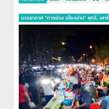
บรรยากาศ “กาดข่วง เมืองน่าน” ศุกร์, เสาร์