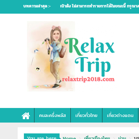
Skip
บทความล่าสุด :-
สิ่งที่ควรรู้ การสมัครใช้ "คนละครึ่งพลัส"
to
content
คนละครึ่งพลัส
เที่ยวทั่วไทย
เที่ยวต่างแดน
You are here
บร
Home
เที่ยวเมืองไทย
น่าน