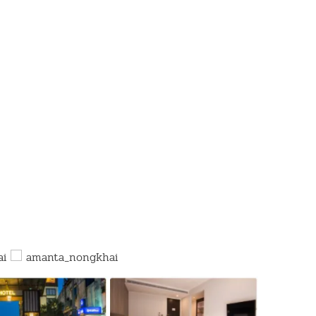
ai
amanta_nongkhai