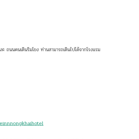
 และ ถนนคนเดินริมโขง ท่านสามารถเดินไปได้จากโรงเเรม
teinnnongkhaihotel