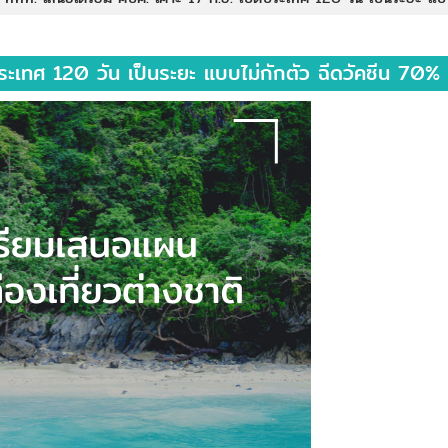
ระเทศ 120 วัน เป็นระยะ แบบไม่กักตัว ฉีดวัคซีน 70%