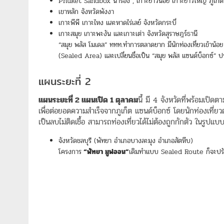
Phuket Sandbox นำร่อง , เกาะยาวน้อย เกาะยาวใหญ่ ภูเก็ต
เขาหลัก จังหวัดพังงา
เกาะพีพี เกาะไหง และหาดไร่เลย์ จังหวัดกระบี่
เกาะสมุย เกาะพะงัน และเกาะเต่า จังหวัดสุราษฎร์ธานี
“สมุย พลัส โมเดล” ททท.ทำการตลาดยาก มีนักท่องเที่ยวเข้าน้อย จึ
(Sealed Area) และเปลี่ยนชื่อเป็น “สมุย พลัส แซนด์บ็อกซ์” 
แผนระยะที่ 2
แผนระยะที่ 2 แผนเปิด 1 ตุลาคม
นี้ มี 4 จังหวัดที่พร้อมเป
เพื่อต่อยอดความสำเร็จจากภูเก็ต แซนด์บ็อกซ์ โดยนักท่องเที่ยว
เป็นลบไม่ติดเชื้อ สามารถท่องเที่ยวได้ไม่ต้องถูกกักตัว ในรูปแ
จังหวัดชลบุรี (พัทยา อำเภอบางละมุง อำเภอสัตหีบ)
โครงการ
“พัทยา มูฟออน”
เดิมทำแบบ Sealed Route ก็จะปร