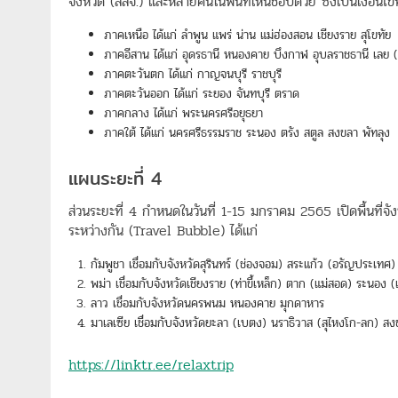
จังหวัด (สสจ.) และหลายคนในพื้นที่เห็นชอบด้วย ซึ่งเป็นเงื่อนไข
ภาคเหนือ ได้แก่ ลำพูน แพร่ น่าน แม่ฮ่องสอน เชียงราย สุโขทัย
ภาคอีสาน ได้แก่ อุดรธานี หนองคาย บึงกาฬ อุบลราชธานี เลย 
ภาคตะวันตก ได้แก่ กาญจนบุรี ราชบุรี
ภาคตะวันออก ได้แก่ ระยอง จันทบุรี ตราด
ภาคกลาง ได้แก่ พระนครศรีอยุธยา
ภาคใต้ ได้แก่ นครศรีธรรมราช ระนอง ตรัง สตูล สงขลา พัทลุง
แผนระยะที่ 4
ส่วนระยะที่ 4 กำหนดในวันที่ 1-15 มกราคม 2565 เปิดพื้นที่จัง
ระหว่างกัน (Travel Bubble) ได้แก่
กัมพูชา เชื่อมกับจังหวัดสุรินทร์ (ช่องจอม) สระแก้ว (อรัญประเท
พม่า เชื่อมกับจังหวัดเชียงราย (ท่าขี้เหล็ก) ตาก (แม่สอด) ระนอง
ลาว เชื่อมกับจังหวัดนครพนม หนองคาย มุกดาหาร
มาเลเซีย เชื่อมกับจังหวัดยะลา (เบตง) นราธิวาส (สุไหงโก-ลก) สง
https://linktr.ee/relaxtrip