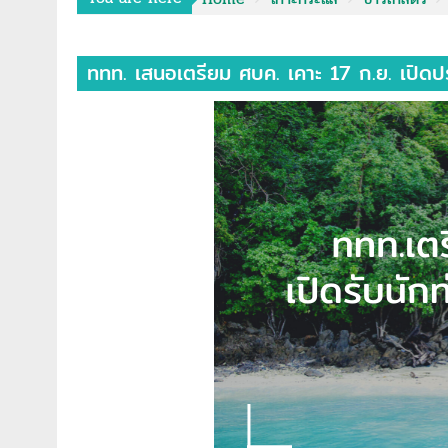
ททท. เสนอเตรียม ศบค. เคาะ 17 ก.ย. เปิดป