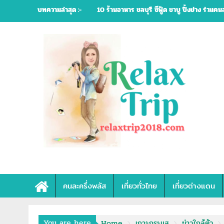
Skip
บทความล่าสุด :-
คนละครึ่ง 25 ร้านอาหาร ร้านปิ้งย่าง หมูกระทะ
to
content
คนละครึ่งพลัส
เที่ยวทั่วไทย
เที่ยวต่างแดน
You are here
Home
เกาะกระแส
ข่าวใกล้ตัว