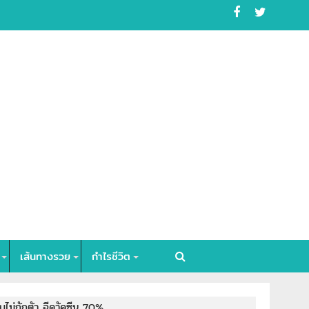
เส้นทางรวย
กำไรชีวิต
ไม่กักตัว ฉีดวัคซีน 70%