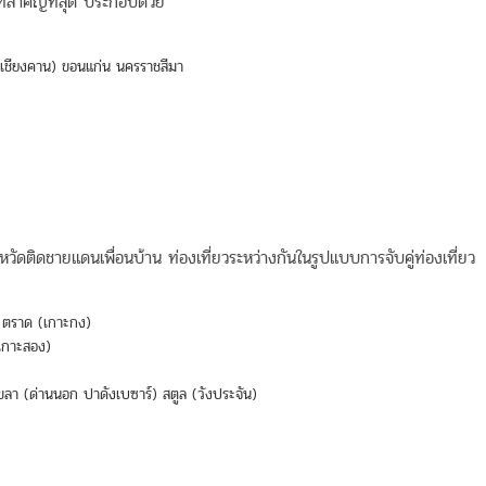
ที่สำคัญที่สุด ประกอบด้วย
(เชียงคาน) ขอนแก่น นครราชสีมา
หวัดติดชายแดนเพื่อนบ้าน ท่องเที่ยวระหว่างกันในรูปแบบการจับคู่ท่องเที่ยว
ศ) ตราด (เกาะกง)
 (เกาะสอง)
ขลา (ด่านนอก ปาดังเบซาร์) สตูล (วังประจัน)