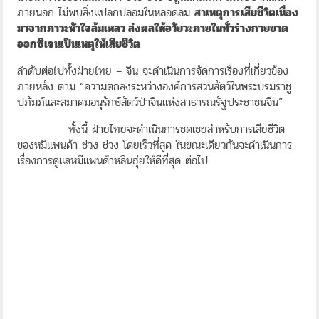
ภายนอก ไม่พบสิ่งแปลกปลอมในหลอดลม
สาเหตุการเสียชีวิตเนื่อง
มาจากภาวะหัวใจล้มเหลว ส่งผลให้อวัยวะภายในทั่วร่างกายขาด
ออกซิเจนเป็นเหตุให้เสียชีวิต
ลำดับต่อไปทั้งฝ่ายไทย – จีน จะดำเนินการจัดการเรื่องที่เกี่ยวข้อง
ภายหลัง ตาม “ความตกลงระหว่างองค์การสวนสัตว์ในพระบรมราชู
ปภัมภ์และสมาคมอนุรักษ์สัตว์ป่าจีนแห่งสาธารณรัฐประชาชนจีน”
ทั้งนี้ ฝ่ายไทยจะดำเนินการชดเชยสำหรับการเสียชีวิต
ของหมีแพนด้า ช่วง ช่วง โดยเร็วที่สุด ในขณะเดียวกันจะดำเนินการ
เรื่องการดูแลหมีแพนด้าหลินฮุ่ยให้ดีที่สุด ต่อไป