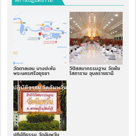
วัดตาลเอน บางปะหัน
วิปัสสนากรรมฐาน วัดพืช
พระนครศรีอยุธยา
โสภาราม อุบลราชธานี
ปฏิบัติธรรม วัดอัมพวัน