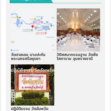
วัดตาลเอน บางปะหัน
วิปัสสนากรรมฐาน วัดพืช
พระนครศรีอยุธยา
โสภาราม อุบลราชธานี
ปฏิบัติธรรม วัดอัมพวัน