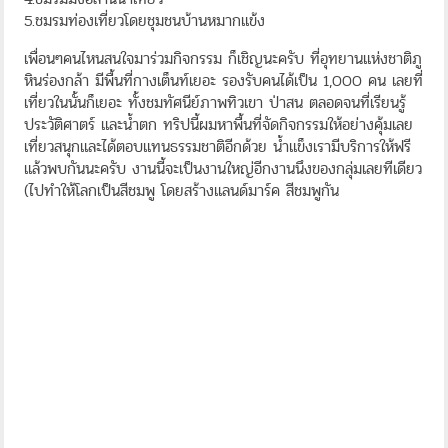
5.ชมรมท่องเที่ยวโดยชุมชนบ้านหมากแข้ง
เพื่อนๆคนไหนสนใจมาร่วมกิจกรรม ก็เชิญนะครับ ที่อุทยานแห่งชาติภู
หินร่องกล้า มีพื้นที่กางเต็นท์เยอะ รองรับคนได้เป็น 1,000 คน เลยที่
เที่ยวในนั้นก็เยอะ ทั้งชมทัศนีย์ภาพทิวเขา ป่าสน ตลอดจนที่เรียนรู้
ประวัติศาตร์ และน้ำตก ทริปนี้ผมหาพื้นที่จัดกิจกรรมให้อย่างคุ้มเลย
เที่ยวสนุกและได้ตอบแทนธรรมชาติอีกด้วย น้ำแข็งเรามีบริการให้ฟรี
แล้วพบกันนะครับ งานนี้จะเป็นงานใหญ่อีกงานนึงของกลุ่มเลยทีเดียว
(ไปทำให้โลกเป็นสีชมพู โดยสร้างแลนด์มาร์ค สีชมพูกัน