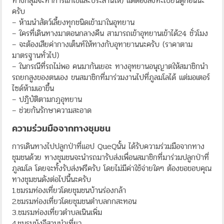
ทางกลุ่มจะทำการแก้ไขและประสานให้) แต่ต้องลงทะเบียนดูก่อนนะ
ครับ
– ห้ามนำสัตว์เลี้ยงทุกชนิดเข้ามาในอุทยาน
– ใครที่เดินทางมาตอนกลางคืน สามารถเข้าอุทยานเข้าได้24 ชั่วโมง
– จะต้องเสียค่ากางเต็นท์ให้ทางกับอุทายานนะครับ (ราคาตาม
มาตรฐานทั่วไป)
– ในกรณีที่รถไม่พอ คนมากันเยอะ ทางอุทยานอนุญาตให้สมาชิกนำ
รถยกสูงของตนเอง ขนสมาชิกที่มาร่วมงานไปที่ภูลมโลได้ แต่มอเตอร์
ไซด์ห้ามเอาขึ้น
– ปฎิบัติตามกฎอุทยาน
– ช่วยกันรักษาความสะอาด
ความร่วมมือจากทางชุมชน
การเดินทางไปปลูกป่าที่แอป QueQนั้น ได้รับความร่วมมือจากทาง
ชุมชนด้วย ทางชุมชนจะนำรถมารับส่งเพื่อนสมาชิกที่มาร่วมปลูกป่าที่
ภูลมโล โดยจะทั้งรับส่งฟรีครับ โดยไม่มีค่าใช้จ่ายใดๆ ต้องขอขอบคุณ
ทางชุมชนดังต่อไปนี้นะครับ
1.ชมรมท่องเที่ยวโดยชุมชนบ้านร่องกล้า
2.ชมรมท่องเที่ยวโดยชุมชนตำบลกกสะทอน
3.ชมรมท่องเที่ยวตำบลเนินเพิ่ม
4.ชมรมม้งอีสานนำเที่ยว