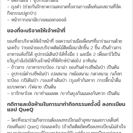
– เสื้อกันฝน / อุปกรณ์กันฝน
– ถุงดำ (ช่วยกันรักษาความสะอาดทั้งลานกางเต็นท์และสถานที่จัด
กิจกรรมปลูกป่า)
– หน้ากากอนามัย/เจลแอลกอฮอล์
ของที่จะบริจาคให้เจ้าหน้าที่
ของที่จะบริจาคให้เจ้าหน้าที่ ขอความร่วมมือเพื่อนๆที่มาร่วมงานด้วย
นะครับ ว่าขอนำของบริจาคติดไม้ติดมือมาสักชิ้น 2 ชิ้น เป็นข้าวสาร
อาหารแห้งก็ได้ อุปกรณ์เดินป่าได้ทั้งมือ 1 และมือ 2 เพื่อเอาไว้เป็น
ขวัญกำลังใจให้กับเจ้าหน้าที่พิทักษ์ป่าต่อไป อาทิเช่น
– ข้าวสาร /อาหารกระป๋อง /มาม่า ของกินดำรงชีพในป่า เป็นต้น
– อุปกรณ์ดำรงชีพในป่า เปลสนาม /หม้อสนาม /เตาสนาม /แก็สก
ระป๋อง /เป้เดินป่า /รองเท้าเดินป่า /ถุงเท้ากันทาก /กระติ๊กน้ำดื่ม
แบบพกพา /ไฟฉาย เป็นต้น
– ยารักษาโรค /ยาทำแผลสด /ยากันยุงกันแมลงกันทาก เป็นต้น
กติกาและข้อห้ามในการมาทำกิจกรรมครั้งนี้ ลงทะเบียน
แอป QueQ
– ใครที่จะมาร่วมกิจกรรมต้องลงทะเบียนเข้าอุทยานและกางเต็นท์
ก่อนที่แอป QueQ ก่อนนะครับ (ถ้าเกิดติดขัดหรือลงทะเบียนไม่สำเร็จ