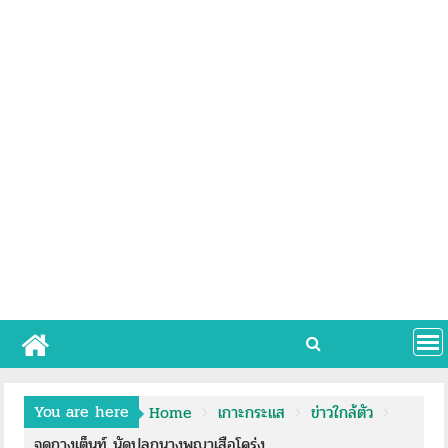
You are here
Home
เกาะกระแส
ข่าวใกล้ตัว
จุดกางเต็นท์ นัดปลูกนางพญาเสือโคร่ง