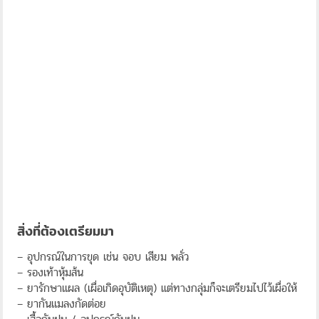
สิ่งที่ต้องเตรียมมา
– อุปกรณ์ในการขุด เช่น จอบ เสียม พลั่ว
– รองเท้าหุ้มส้น
– ยารักษาแผล (เผื่อเกิดอุบัติเหตุ) แต่ทางกลุ่มก็จะเตรียมไปไว้เผื่อให้
– ยากันแมลงกัดต่อย