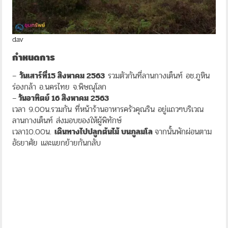
dav
กำหนดการ
–
วันเสาร์ที่15 สิงหาคม 2563
รวมตัวกันที่ลานกางเต็นท์ อช.ภูหิน
ร่องกล้า อ.นครไทย จ.พิษณุโลก
–
วันอาทิตย์ 16 สิงหาคม 2563
เวลา 9.00น.รวมกัน ที่หน้าร้านอาหารครัวคุณริน อยู่แถวๆบริเวณ
ลานกางเต็นท์ ส่งมอบของให้ผู้พิทักษ์
เวลา10.00น.
เดินทางไปปลูกต้นไม้ บนภูลมโล
จากนั้นพักผ่อนตาม
อัธยาศัย และแยกย้ายกันกลับ