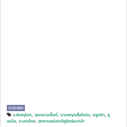
ข่าวใกล้ตัว
,
,
,
,
จ.พิษณุโลก
จุดกลางเต็นท์
นางพญาเสือโคร่ง
ปลูกป่า
ภู
,
,
ลมโล
อ.นครไทย
อุทยานแห่งชาติภูหินร่องกล้า