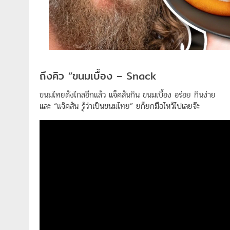
ถึงคิว “ขนมเบื้อง – Snack
ขนมไทยดังไกลอีกแล้ว แจ็คสันกิน ขนมเบื้อง อร่อย กินง่าย
และ “แจ๊คสัน รู้ว่าเป็นขนมไทย” ยก็ยกมือไหว้ไปเลยจ๊ะ