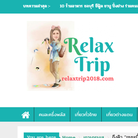
Skip
บทความล่าสุด :-
คนละครึ่ง 25 ร้านอาหาร ร้านปิ้งย่าง หมูกระทะ
to
content
คนละครึ่งพลัส
เที่ยวทั่วไทย
เที่ยวต่างแดน
You are here
ถึงคิว “ขนมเบ
Home
เกาะกระแส