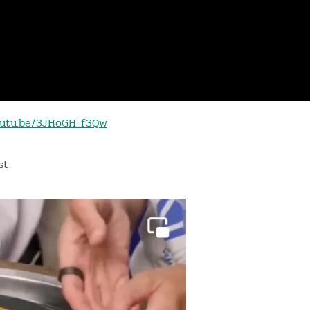
youtu.be/3JHoGH_f3Qw
st