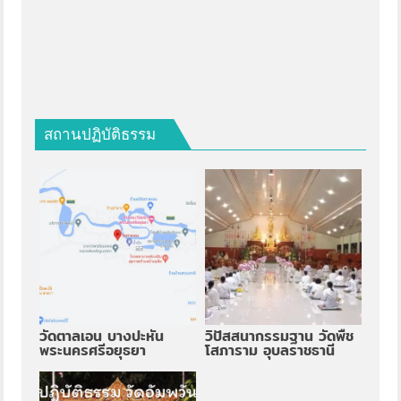
สถานปฏิบัติธรรม
วัดตาลเอน บางปะหัน
วิปัสสนากรรมฐาน วัดพืช
พระนครศรีอยุธยา
โสภาราม อุบลราชธานี