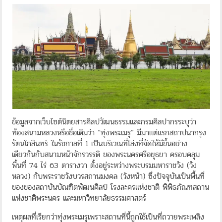
ข้อมูลจากเว็บไซต์นิตยสารศิลปวัฒนธรรมและกรมศิลปากรระบุว่า
ท้องสนามหลวงหรือชื่อเดิมว่า “ทุ่งพระเมรุ” มีมาแต่แรกสถาปนากรุง
รัตนโกสินทร์ ในรัชกาลที่ 1 เป็นบริเวณที่โล่งที่จัดให้มีขึ้นอย่าง
เดียวกันกับสนามหน้าจักรวรรดิ ของพระนครศรีอยุธยา ครอบคลุม
พื้นที่ 74 ไร่ 63 ตารางวา ตั้งอยู่ระหว่างพระบรมมหาราชวัง (วัง
หลวง) กับพระราชวังบวรสถานมงคล (วังหน้า) ซึ่งปัจจุบันเป็นพื้นที่
ของของสถาบันบัณฑิตพัฒนศิลป์ โรงละครแห่งชาติ พิพิธภัณฑสถาน
แห่งชาติพระนคร และมหาวิทยาลัยธรรมศาสตร์
เหตุผลที่เรียกว่าทุ่งพระเมรุเพราะสถานที่นี้ถูกใช้เป็นที่ถวายพระเพลิง