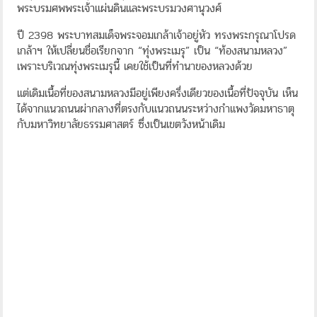
พระบรมศพพระเจ้าแผ่นดินและพระบรมวงศานุวงศ์
ปี 2398 พระบาทสมเด็จพระจอมเกล้าเจ้าอยู่หัว ทรงพระกรุณาโปรด
เกล้าฯ ให้เปลี่ยนชื่อเรียกจาก “ทุ่งพระเมรุ” เป็น “ท้องสนามหลวง”
เพราะบริเวณทุ่งพระเมรุนี้ เคยใช้เป็นที่ทำนาของหลวงด้วย
แต่เดิมเนื้อที่ของสนามหลวงมีอยู่เพียงครึ่งเดียวของเนื้อที่ปัจจุบัน เห็น
ได้จากแนวถนนผ่ากลางที่ตรงกับแนวถนนระหว่างกำแพงวัดมหาธาตุ
กับมหาวิทยาลัยธรรมศาสตร์ ซึ่งเป็นเขตวังหน้าเดิม