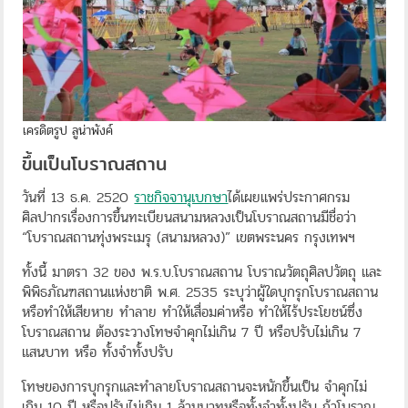
เครดิตรูป ลูน่าพังค์
ขึ้นเป็นโบราณสถาน
วันที่ 13 ธ.ค. 2520
ราชกิจจานุเบกษา
ได้เผยแพร่ประกาศกรม
ศิลปากรเรื่องการขึ้นทะเบียนสนามหลวงเป็นโบราณสถานมีชื่อว่า
“โบราณสถานทุ่งพระเมรุ (สนามหลวง)” เขตพระนคร กรุงเทพฯ
ทั้งนี้ มาตรา 32 ของ พ.ร.บ.โบราณสถาน โบราณวัตถุศิลปวัตถุ และ
พิพิธภัณฑสถานแห่งชาติ พ.ศ. 2535 ระบุว่าผู้ใดบุกรุกโบราณสถาน
หรือทําให้เสียหาย ทําลาย ทําให้เสื่อมค่าหรือ ทําให้ไร้ประโยชน์ซึ่ง
โบราณสถาน ต้องระวางโทษจําคุกไม่เกิน 7 ปี หรือปรับไม่เกิน 7
แสนบาท หรือ ทั้งจําทั้งปรับ
โทษของการบุกรุกและทำลายโบราณสถานจะหนักขึ้นเป็น จำคุกไม่
เกิน 10 ปี หรือปรับไม่เกิน 1 ล้านบาทหรือทั้งจำทั้งปรับ ถ้าโบราณ