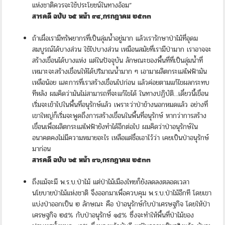
แห่งชาติควรจะใช้ประโยชน์ในทางอ้อม”
สารคดี ฉบับ ๖๕ หน้า ๙๔,กรกฎาคม ๒๕๓๓
ถ้าเผื่อเรามีทรัพยากรที่เป็นลุ่มน้ำอยู่มาก แล้วเรารักษาป่าไม้ที่อุดม
สมบูรณ์ได้บางส่วน ใช้ไปบางส่วน เหมือนสมัยที่เรามีป่ามาก เราอาจจะ
สร้างเขื่อนได้บางแห่ง แต่ในปัจจุบัน ลักษณะของพื้นที่ที่เป็นลุ่มน้ำที่
เหมาะจะสร้างเขื่อนให้ได้ปริมาณน้ำมาก ๆ เอามาผลิตกระแสไฟฟ้ามัน
เหลือน้อย และการที่เราสร้างเขื่อนไปก่อน แล้วค่อยตามแก้ไขผลกระทบ
ทีหลัง ผมคิดว่ามันไม่สามารถที่จะแก้ไขได้ ในทางปฏิบัติ…เดี๋ยวนี้เขื่อน
เริ่มจะเข้าไปในพื้นที่อนุรักษ์แล้ว เพราะว่าป่าข้างนอกหมดแล้ว อย่างที่
เขาใหญ่ก็เริ่มจะพูดถึงการสร้างเขื่อนในพื้นที่อนุรักษ์ หากว่าการสร้าง
เขื่อนเพื่อผลิตกระแสไฟฟ้ายังทำได้อีกต่อไป ผมคิดว่าป่าอนุรักษ์ใน
อนาคตคงไม่มีความหมายอะไร เหลือแต่ชื่อเอาไว้ว่า เคยเป็นป่าอนุรักษ์
มาก่อน
สารคดี ฉบับ ๖๕ หน้า ๙๖,กรกฎาคม ๒๕๓๓
ถึงแม้จะมี พ.ร.บ.ป่าไม้ แต่ป่าไม้เมืองไทยก็ยังลดลงตลอดเวลา
นโยบายป่าไม้แห่งชาติ จึงออกมาเพื่อควบคุม พ.ร.บ.ป่าไม้อีกที โดยเขา
แบ่งป่าออกเป็น ๒ ลักษณะ คือ ป่าอนุรักษ์กับป่าเศรษฐกิจ โดยให้ป่า
เศรษฐกิจ ๒๕% กับป่าอนุรักษ์ ๑๕% ซึ่งจะทำให้พื้นที่ป่าไม้ของ