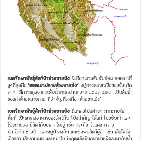
เขตรักษาพันธุ์สัตว์ป่าห้วยขาแข้ง
มีเทือกเขาสลับซับซ้อน ยอดเขาที่
สูงที่สุดคือ
‘ยอดเขาปลายห้วยขาแข้ง’
อยู่ทางตอนเหนือของจังหวัด
ตาก มีความสูงจากระดับน้ำทะเลปานกลาง 1,687 เมตร เป็นต้นน้ำ
ของลำห้วยหลายสาย ที่สำคัญที่สุดคือ ‘ห้วยขาแข้ง’
เขตรักษาพันธุ์สัตว์ป่าห้วยขาแข้ง
มีแหล่งโป่งต่างๆ มากมายใน
พื้นที่ เป็นแหล่งอาหารของสัตว์กีบ โป่งสำคัญ ได้แก่ โป่งซับเก้าและ
โป่งนายสอ มีสัตว์กีบขนาดใหญ่ เช่น กระทิง วัวแดง กวาง
ป่า อีเก้ง ช้างป่า และหมูป่าลงกิน และยังพบสัตว์ผู้ล่า เช่น เสือโคร่ง
เสือดาว เสือลายเมฆ และหมาใน ในฤดูแล้งมีนกนานาชนิดลงมากินน้ำ