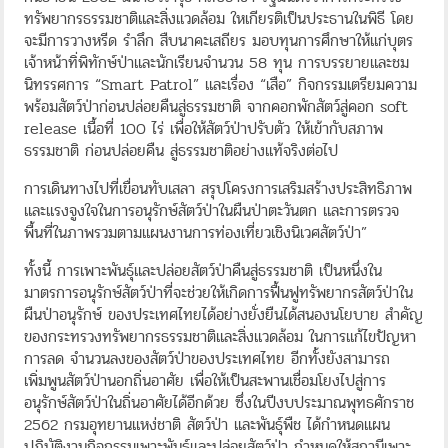
ทรัพยากรธรรมชาติและสิ่งแวดล้อม ใหเกียรติเป็นประธานในพิธี โดย
จะมีการวางหรีด รำลึก สืบนาคะเสถียร มอบทุนการศึกษาให้แก่บุตร
เจ้าหน้าทิ่พิทักษ์ป่าและนักเรียนจำนวน 58 ทุน การบรรยายและชม
นิทรรศการ “Smart Patrol” และเรื่อง “เสือ” กิจกรรมเตรียมความ
พร้อมสัตว์ป่าก่อนปล่อยคืนสู่ธรรมชาติ จากคอกพักสัตว์สู่คอก soft
release เนื้อที่ 100 ไร่ เพื่อให้สัตว์ป่าปรับตัว ให้เข้ากับสภาพ
ธรรมชาติ ก่อนปล่อยคืน สู่ธรรมชาติอย่างแท้จริงต่อไป
การเดินทางไปที่เขื่อนทับเสลา สรุปโครงการเสริมสร้างประสิทธิภาพ
และแรงจูงใจในการอนุรักษ์สัตว์ป่าในผืนป่าตะวันตก และการตรวจ
พื้นที่ในภาพรวมตามแผนงานการท่องเที่ยวเชิงนิเวศสัตว์ป่า”
ทั้งนี้ การเพาะพันธุ์และปล่อยสัตว์ป่าคืนสู่ธรรมชาติ เป็นหนึ่งใน
มาตรการอนุรักษ์สัตว์ป่าที่จะช่วยให้เกิดการฟื้นฟูทรัพยากรสัตว์ป่าใน
ผืนป่าอนุรักษ์ ของประเทศไทยได้อย่างยั่งยืนได้สนองนโยบาย สำคัญ
ของกระทรวงทรัพยากรธรรมชาติและสิ่งแวดล้อม ในการแก้ไขปัญหา
การลด จำนวนลงของสัตว์ป่าของประเทศไทย อีกทั้งยังสามารถ
เพิ่มพูนสัตว์ป่านอกถิ่นอาศัย เพื่อให้เป็นสะพานเชื่อมโยงไปสู่การ
อนุรักษ์สัตว์ป่าในถิ่นอาศัยได้อีกด้วย ซึ่งในปีงบประมาณพุทธศักราช
2562 กรมอุทยานแหง่ชาติ สัตว์ป่า และพันธุ์พืช ได้กำหนดแผน
ปฏิบัติงานกิจกรรมเพาะพันธุ์และปล่อยสัตว์ป่า กำหนดให้สถานีเพาะ