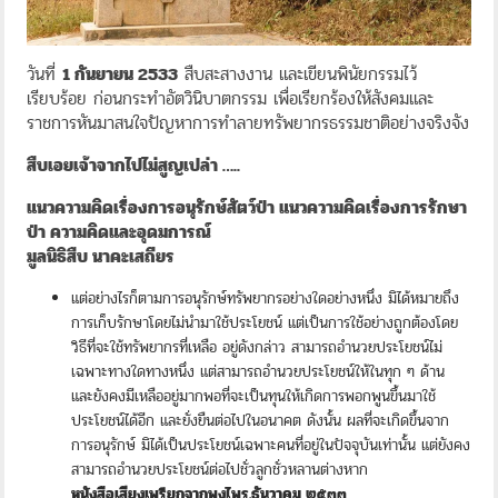
วันที่
1 กันยายน 2533
สืบสะสางงาน และเขียนพินัยกรรมไว้
เรียบร้อย ก่อนกระทำอัตวินิบาตกรรม เพื่อเรียกร้องให้สังคมและ
ราชการหันมาสนใจปัญหาการทำลายทรัพยากรธรรมชาติอย่างจริงจัง
สืบเอยเจ้าจากไปไม่สูญเปล่า …..
แนวความคิดเรื่องการอนุรักษ์สัตว์ป่า แนวความคิดเรื่องการรักษา
ป่า ความคิดและอุดมการณ์
มูลนิธิสืบ นาคะเสถียร
แต่อย่างไรก็ตามการอนุรักษ์ทรัพยากรอย่างใดอย่างหนึ่ง มิได้หมายถึง
การเก็บรักษาโดยไม่นำมาใช้ประโยชน์ แต่เป็นการใช้อย่างถูกต้องโดย
วิธีที่จะใช้ทรัพยากรที่เหลือ อยู่ดังกล่าว สามารถอำนวยประโยชน์ไม่
เฉพาะทางใดทางหนึ่ง แต่สามารถอำนวยประโยชน์ให้ในทุก ๆ ด้าน
และยังคงมีเหลืออยู่มากพอที่จะเป็นทุนให้เกิดการพอกพูนขึ้นมาใช้
ประโยชน์ได้อีก และยั่งยืนต่อไปในอนาคต ดังนั้น ผลที่จะเกิดขึ้นจาก
การอนุรักษ์ มิได้เป็นประโยชน์เฉพาะคนที่อยู่ในปัจจุบันเท่านั้น แต่ยังคง
สามารถอำนวยประโยชน์ต่อไปชั่วลูกชั่วหลานต่างหาก
หนังสือเสียงเพรียกจากพงไพร.ธันวาคม ๒๕๓๓