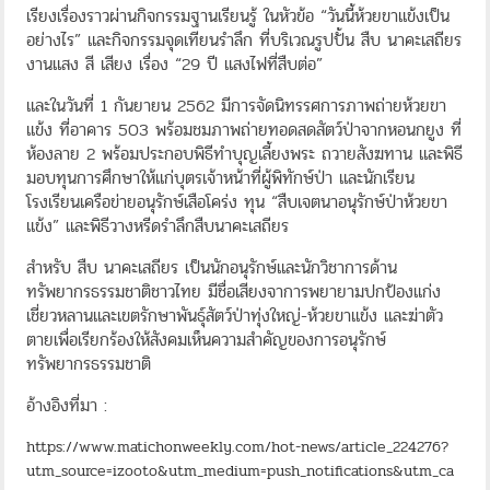
เรียงเรื่องราวผ่านกิจกรรมฐานเรียนรู้ ในหัวข้อ “วันนี้ห้วยขาแข้งเป็น
อย่างไร” และกิจกรรมจุดเทียนรำลึก ที่บริเวณรูปปั้น สืบ นาคะเสถียร
งานแสง สี เสียง เรื่อง “29 ปี แสงไฟที่สืบต่อ”
และในวันที่ 1 กันยายน 2562 มีการจัดนิทรรศการภาพถ่ายห้วยขา
แข้ง ที่อาคาร 503 พร้อมชมภาพถ่ายทอดสดสัตว์ป่าจากหอนกยูง ที่
ห้องลาย 2 พร้อมประกอบพิธีทำบุญเลี้ยงพระ ถวายสังฆทาน และพิธี
มอบทุนการศึกษาให้แก่บุตรเจ้าหน้าที่ผู้พิทักษ์ป่า และนักเรียน
โรงเรียนเครือข่ายอนุรักษ์เสือโคร่ง ทุน “สืบเจตนาอนุรักษ์ป่าห้วยขา
แข้ง” และพิธีวางหรีดรำลึกสืบนาคะเสถียร
สำหรับ สืบ นาคะเสถียร เป็นนักอนุรักษ์และนักวิชาการด้าน
ทรัพยากรธรรมชาติชาวไทย มีชื่อเสียงจาการพยายามปกป้องแก่ง
เชี่ยวหลานและเขตรักษาพันธุ์สัตว์ป่าทุ่งใหญ่-ห้วยขาแข้ง และฆ่าตัว
ตายเพื่อเรียกร้องให้สังคมเห็นความสำคัญของการอนุรักษ์
ทรัพยากรธรรมชาติ
อ้างอิงที่มา :
https://www.matichonweekly.com/hot-news/article_224276?
utm_source=izooto&utm_medium=push_notifications&utm_ca