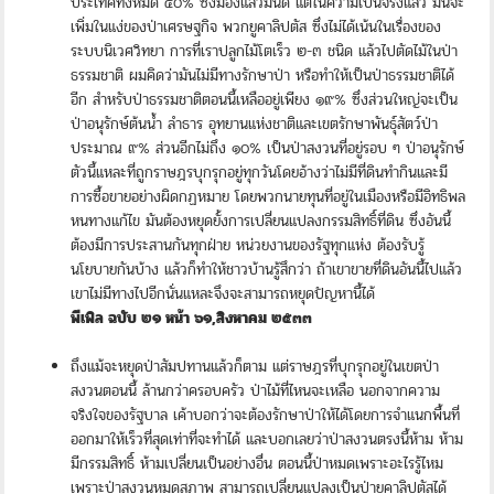
ประเทศทั้งหมด ๔๐% ซึ่งมองแล้วมันดี แต่ในความเป็นจริงแล้ว มันจะ
เพิ่มในแง่ของป่าเศรษฐกิจ พวกยูคาลิปตัส ซึ่งไม่ได้เน้นในเรื่องของ
ระบบนิเวศวิทยา การที่เราปลูกไม้โตเร็ว ๒-๓ ชนิด แล้วไปตัดไม้ในป่า
ธรรมชาติ ผมคิดว่ามันไม่มีทางรักษาป่า หรือทำให้เป็นป่าธรรมชาติได้
อีก สำหรับป่าธรรมชาติตอนนี้เหลืออยู่เพียง ๑๙% ซึ่งส่วนใหญ่จะเป็น
ป่าอนุรักษ์ต้นน้ำ ลำธาร อุทยานแห่งชาติและเขตรักษาพันธุ์สัตว์ป่า
ประมาณ ๙% ส่วนอีกไม่ถึง ๑๐% เป็นป่าสงวนที่อยู่รอบ ๆ ป่าอนุรักษ์
ตัวนี้แหละที่ถูกราษฎรบุกรุกอยู่ทุกวันโดยอ้างว่าไม่มีที่ดินทำกินและมี
การซื้อขายอย่างผิดกฏหมาย โดยพวกนายทุนที่อยู่ในเมืองหรือมีอิทธิพล
หนทางแก้ไข มันต้องหยุดยั้งการเปลี่ยนแปลงกรรมสิทธิ์ที่ดิน ซึ่งอันนี้
ต้องมีการประสานกันทุกฝ่าย หน่วยงานของรัฐทุกแห่ง ต้องรับรู้
นโยบายกันบ้าง แล้วก็ทำให้ชาวบ้านรู้สึกว่า ถ้าเขาขายที่ดินอันนี้ไปแล้ว
เขาไม่มีทางไปอีกนั่นแหละจึงจะสามารถหยุดปัญหานี้ได้
พีเพิล ฉบับ ๒๑ หน้า ๖๑,สิงหาคม ๒๕๓๓
ถึงแม้จะหยุดป่าสัมปทานแล้วก็ตาม แต่ราษฎรที่บุกรุกอยู่ในเขตป่า
สงวนตอนนี้ ล้านกว่าครอบครัว ป่าไม้ที่ไหนจะเหลือ นอกจากความ
จริงใจของรัฐบาล เค้าบอกว่าจะต้องรักษาป่าให้ได้โดยการจำแนกพื้นที่
ออกมาให้เร็วที่สุดเท่าที่จะทำได้ และบอกเลยว่าป่าสงวนตรงนี้ห้าม ห้าม
มีกรรมสิทธิ์ ห้ามเปลี่ยนเป็นอย่างอื่น ตอนนี้ป่าหมดเพราะอะไรรู้ไหม
เพราะป่าสงวนหมดสภาพ สามารถเปลี่ยนแปลงเป็นป่ายูคาลิปตัสได้