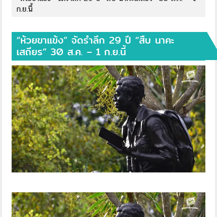
ก.ย.นี้
“ห้วยขาแข้ง” จัดรำลึก 29 ปี “สืบ นาคะ
เสถียร” 30 ส.ค. – 1 ก.ย.นี้