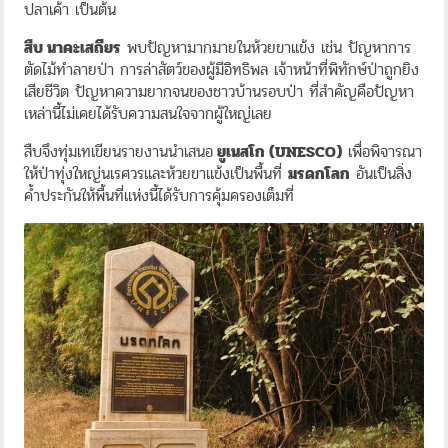
ปลาเค้า เป็นต้น
สืบ นาคะเสถียร
พบปัญหามากมายในห้วยขาแข้ง เช่น ปัญหาการ
ตัดไม้ทำลายป่า การล่าสัตว์ของผู้มีอิทธิพล เจ้าหน้าที่พิทักษ์ป่าถูกยิง
เสียชีวิต ปัญหาความยากจนของชาวบ้านรอบป่า ที่สำคัญคือปัญหา
เหล่านี้ไม่เคยได้รับความสนใจจากผู้ใหญ่เลย
สืบจึงทุ่มเทเขียนรายงานนำเสนอ
ยูเนสโก (UNESCO)
เพื่อพิจารณา
ให้ป่าทุ่งใหญ่นเรศวรและห้วยขาแข้งเป็นพื้นที่
มรดกโลก
อันเป็นสิ่ง
ค้ำประกันให้พื้นที่แห่งนี้ได้รับการคุ้มครองเต็มที่