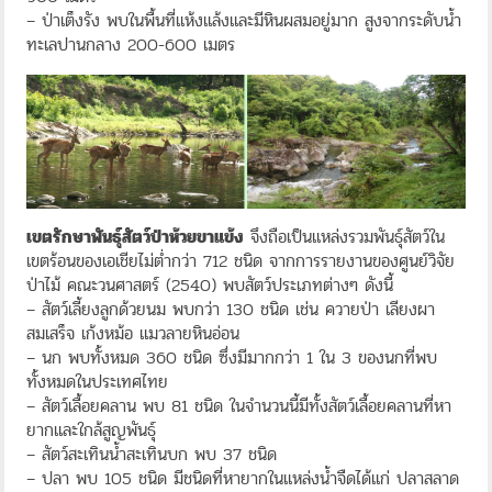
– ป่าเต็งรัง พบในพื้นที่แห้งแล้งและมีหินผสมอยู่มาก สูงจากระดับน้ำ
ทะเลปานกลาง 200-600 เมตร
เขตรักษาพันธุ์สัตว์ป่าห้วยขาแข้ง
จึงถือเป็นแหล่งรวมพันธุ์สัตว์ใน
เขตร้อนของเอเชียไม่ต่ำกว่า 712 ชนิด จากการรายงานของศูนย์วิจัย
ป่าไม้ คณะวนศาสตร์ (2540) พบสัตว์ประเภทต่างๆ ดังนี้
– สัตว์เลี้ยงลูกด้วยนม พบกว่า 130 ชนิด เช่น ควายป่า เลียงผา
สมเสร็จ เก้งหม้อ แมวลายหินอ่อน
– นก พบทั้งหมด 360 ชนิด ซึ่งมีมากกว่า 1 ใน 3 ของนกที่พบ
ทั้งหมดในประเทศไทย
– สัตว์เลื้อยคลาน พบ 81 ชนิด ในจำนวนนี้มีทั้งสัตว์เลื้อยคลานที่หา
ยากและใกล้สูญพันธุ์
– สัตว์สะเทินน้ำสะเทินบก พบ 37 ชนิด
– ปลา พบ 105 ชนิด มีชนิดที่หายากในแหล่งน้ำจืดได้แก่ ปลาสลาด