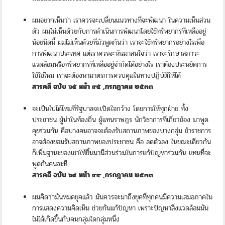
ผมอยากเห็นว่า เราควรจะเปลี่ยนแนวทางที่จะพัฒนา ในความเห็นส่วน
ตัว ผมไม่เห็นด้วยกับการดำเนินการพัฒนาโดยใช้ทรัพยากรที่เหลืออยู่
น้อยนิดนี้ ผมไม่เห็นด้วยที่มัวพูดกันว่า เราจะใช้ทรัพยากรอย่างไรเพื่อ
การพัฒนาประเทศ แต่เราควรจะหันมาสนใจว่า เราจะรักษาสภาวะ
แวดล้อมหรือทรัพยากรที่เหลืออยู่จำกัดได้อย่างไร เราต้องประหยัดการ
ใช้ใช่ไหม เราจะต้องหามาตรการควบคุมในทางปฏิบัติให้ได้
สารคดี ฉบับ ๖๕ หน้า ๙๕ ,กรกฎาคม ๒๕๓๓
จะเป็นไปได้ไหมที่รัฐบาลจะเปิดใจกว้าง โดยการให้ทุกฝ่าย ทั้ง
ประชาชน ผู้นำในท้องถิ่น ผู้แทนราษฎร นักวิชาการที่เกี่ยวข้อง มาพูด
คุยร่วมกัน คือบางคนอาจจะต้องรับสถานภาพของบางกลุ่ม ข้าราชการ
อาจต้องยอมรับสถานภาพของประชาชน คือ ลดตัวลง ในขณะเดียวกัน
ก็เพิ่มฐานะของเขาให้ขึ้นมามีส่วนร่วมในการแก้ปัญหาร่วมกัน แทนที่จะ
พูดกันคนละที
สารคดี ฉบับ ๖๕ หน้า ๙๙ ,กรกฎาคม ๒๕๓๓
ผมคิดว่ามันหมดยุคแล้ว มันควรจะมาถึงยุคที่ทุกคนมีความเสมอภาคใน
การแสดงความคิดเห็น ช่วยกันแก้ปัญหา เพราะปัญหาสิ่งแวดล้อมมัน
ไม่ได้เกิดขึ้นกับคนกลุ่มใดกลุ่มหนึ่ง