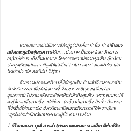
หากแต่เขาเองไม่มีโอกาสได้อยู่ดูว่าสิ่งที่เขาทำนั้น ทำให้
ห้วยขา
แข้งและทุ่งใหญ่นเรศวร
ได้รับการประกาศเป็นมรดกโลก มีวงการ
อนุรักษ์ต่างๆ เกิดขึ้นมากมาย โดยการแตกหน่อจากคุณสืบ ผู้เปรียบ
ประดุจเทียมเล่มแรก ที่จุดให้เล่มอื่นสว่างไสว เล่มเก่ามอดดับไป เล่ม
ใหม่รับช่วงต่อ ส่งกันไป ไม่รู้จบ
ด้วยความรักและศรัทธาที่มีต่อคุณสืบ ข้าพเจ้าจึงกลายมาเป็น
นักจัดกิจกรรม เนื่องในโอกาสนี้ จึงอยากจะเชิญชวนเพื่อนร่วม
อุดมการณ์ ไปช่วยเหลืองานที่จัดเพื่อรำลึกถึงคุณสืบ เพราะอยากจะให้
คนรู้จักคุณสืบมากขึ้น จะได้หันมารักษ์ป่ากันมากขึ้น อีกทั้ง กิจกรรม
ที่จัดขึ้นที่ห้วยขาแข้ง ยังเปรียบเสมือนค่ายกิจกรรมที่ให้ความรู้และ
ปลูกฝังจิตสำนึกให้แก่ประชาชนผู้ที่ไปร่วมงานด้วย
ว่าที่
ร้อยเอกสราวุฒิ สารคำ (ประธานชมรมอาสาสมัครพิทักษ์สิ่ง