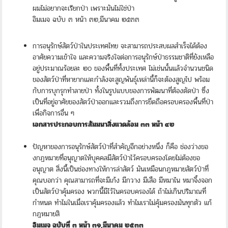
ผมไม่อยากจะเรียกป่า เพราะมันไม่ใช่ป่า
อิมเมจ ฉบับ ๓ หน้า ๓๒,มีนาคม ๒๕๓๓
การอนุรักษ์สัตว์ป่าในประเทศไทย จะสามารถประสบผลสำเร็จได้ต้อง
อาศัยความเข้าใจ และความจริงใจต่อการอนุรักษ์ป่าธรรมชาติที่ยังเหลือ
อยู่ประมาณร้อยละ ๒๐ ของพื้นที่ทั้งประเทศ ไม่เช่นนั้นแล้วจำนวนชนิด
ของสัตว์ป่าที่หายากและกำลังจะสูญพันธุ์เหล่านี้ก็จะต้องสูญไป พร้อม
กับการบุกรุกทำลายป่า ทั้งในรูปแบบของการพัฒนาที่ต้องตัดป่า ซึ่ง
เป็นที่อยู่อาศัยของสัตว์ป่าออกและรวมถึงการยึดถือครอบครองพื้นที่ป่า
เพื่อกิจการอื่น ๆ
เอกสารประกอบการสัมมนาสิ่งแวดล้อม ๓๓ หน้า ๔๒
ปัญหาของการอนุรักษ์สัตว์ป่าที่สำคัญอีกอย่างหนึ่ง ก็คือ ช่องว่างขอ
งกฏหมายที่อนุญาตให้บุคคลมีสัตว์ป่าไว้ครอบครองโดยไม่ต้องขอ
อนุญาต สิ่งนี้เป็นช่องทางให้การล่าสัตว์ มันเหมือนกฎหมายสัตว์ป่าที่
คุณบอกว่า คุณสามารถที่จะมีเก้ง มีกวาง มีเสือ มีหมาไน หมาจิ้งจอก
เป็นสัตว์ป่าคุ้มครอง พวกนี้มีไว้ในครอบครองได้ ถ้าไม่เกินปริมาณที่
กำหนด ทำไมในเมื่อเราคุ้มครองแล้ว ทำไมเราไม่คุ้มครองมันทุกตัว แก้
กฎหมายสิ
อิมเมจ ฉบับที่ ๓ หน้า ๓๑,มีนาคม ๒๕๓๓