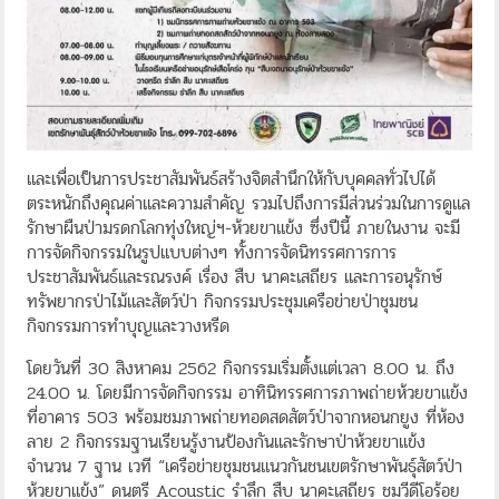
และเพื่อเป็นการประชาสัมพันธ์สร้างจิตสำนึกให้กับบุคคลทั่วไปได้
ตระหนักถึงคุณค่าและความสำคัญ รวมไปถึงการมีส่วนร่วมในการดูแล
รักษาผืนป่ามรดกโลกทุ่งใหญ่ฯ-ห้วยขาแข้ง ซึ่งปีนี้ ภายในงาน จะมี
การจัดกิจกรรมในรูปแบบต่างๆ ทั้งการจัดนิทรรศการการ
ประชาสัมพันธ์และรณรงค์ เรื่อง สืบ นาคะเสถียร และการอนุรักษ์
ทรัพยากรป่าไม้และสัตว์ป่า กิจกรรมประชุมเครือข่ายป่าชุมชน
กิจกรรมการทำบุญและวางหรีด
โดยวันที่ 30 สิงหาคม 2562 กิจกรรมเริ่มตั้งแต่เวลา 8.00 น. ถึง
24.00 น. โดยมีการจัดกิจกรรม อาทินิทรรศการภาพถ่ายห้วยขาแข้ง
ที่อาคาร 503 พร้อมชมภาพถ่ายทอดสดสัตว์ป่าจากหอนกยูง ที่ห้อง
ลาย 2 กิจกรรมฐานเรียนรู้งานป้องกันและรักษาป่าห้วยขาแข้ง
จำนวน 7 ฐาน เวที “เครือข่ายชุมชนแนวกันชนเขตรักษาพันธุ์สัตว์ป่า
ห้วยขาแข้ง” ดนตรี Acoustic รำลึก สืบ นาคะเสถียร ชมวีดีโอร้อย