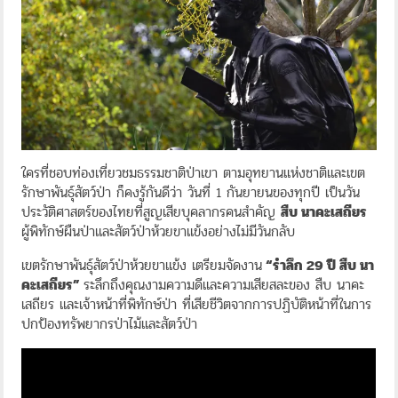
ใครที่ชอบท่องเที่ยวชมธรรมชาติป่าเขา ตามอุทยานแห่งชาติและเขต
รักษาพันธุ์สัตว์ป่า ก็คงรู้กันดีว่า วันที่ 1 กันยายนของทุกปี เป็นวัน
ประวัติศาสตร์ของไทยที่สูญเสียบุคลากรคนสำคัญ
สืบ นาคะเสถียร
ผู้พิทักษ์ผืนป่าและสัตว์ป่าห้วยขาแข้งอย่างไม่มีวันกลับ
เขตรักษาพันธุ์สัตว์ป่าห้วยขาแข้ง เตรียมจัดงาน
“รำลึก 29 ปี สืบ นา
คะเสถียร”
ระลึกถึงคุณงามความดีและความเสียสละของ สืบ นาคะ
เสถียร และเจ้าหน้าที่พิทักษ์ป่า ที่เสียชีวิตจากการปฏิบัติหน้าที่ในการ
ปกป้องทรัพยากรป่าไม้และสัตว์ป่า