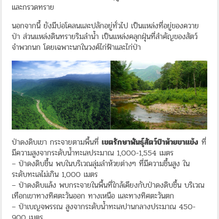
และกรวดทราย
นอกจากนี้ ยังมีบ่อโคลนและปลักอยู่ทั่วไป เป็นแหล่งที่อยู่ของควาย
ป่า ส่วนแหล่งดินทรายริมลำน้ำ เป็นแหล่งคลุกฝุ่นที่สำคัญของสัตว์
จำพวกนก โดยเฉพาะนกในวงศ์ไก่ฟ้าและไก่ป่า
ป่าดงดิบเขา กระจายตามพื้นที่
เขตรักษาพันธุ์สัตว์ป่าห้วยขาแข้ง
ที่
มีความสูงจากระดับน้ำทะเลประมาณ 1,000-1,554 เมตร
– ป่าดงดิบชื้น พบในบริเวณลุ่มลำห้วยต่างๆ ที่มีความชื้นสูง ใน
ระดับทะเลไม่เกิน 1,000 เมตร
– ป่าดงดิบแล้ง พบกระจายในพื้นที่ใกล้เคียงกับป่าดงดิบชื้น บริเวณ
เทือกเขาทางทิศตะวันออก ทางเหนือ และทางทิศตะวันตก
– ป่าเบญจพรรณ สูงจากระดับน้ำทะเลปานกลางประมาณ 450-
900 เมตร