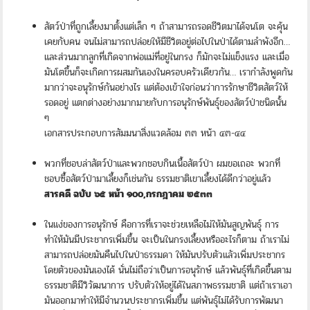
สัตว์ป่าที่ถูกเลี้ยงมาตั้งแต่เล็ก ๆ ถ้าสามารถรอดชีวิตมาได้จนโต จะคุ้น
เคยกับคน จนไม่สามารถปล่อยให้มีชีวิตอยู่ต่อไปในป่าได้ตามลำพังอีก…
และส่วนมากลูกที่เกิดจากพ่อแม่ที่อยู่ในกรง ก็มักจะไม่แข็งแรง และเมื่อ
มันโตขึ้นก็จะเกิดการผสมกันเองในครอบครัวเดียวกัน… เรากำลังพูดกัน
มากว่าจะอนุรักษ์กันอย่างไร แต่ต้องเข้าใจก่อนว่าการรักษาชีวิตสัตว์ให้
รอดอยู่ แตกต่างอย่างมากมายกับการอนุรักษ์พันธุ์ของสัตว์ป่าชนิดนั้น
ๆ
เอกสารประกอบการสัมมนาสิ่งแวดล้อม ๓๓ หน้า ๔๓-๔๔
พวกที่ชอบล่าสัตว์ป่าและพวกชอบกินเนื้อสัตว์ป่า ผมขอเถอะ พวกที่
ชอบซื้อสัตว์ป่ามาเลี้ยงก็เช่นกัน ธรรมชาติเขาเลี้ยงได้ดีกว่าอยู่แล้ว
สารคดี ฉบับ ๖๕ หน้า ๑๐๐,กรกฎาคม ๒๕๓๓
ในแง่ของการอนุรักษ์ คือการที่เราจะช่วยเหลือไม่ให้มันสูญพันธุ์ การ
ทำให้มันมีประชากรเพิ่มขึ้น จะเป็นในกรงเลี้ยงหรืออะไรก็ตาม ถ้าเราไม่
สามารถปล่อยมันคืนไปในป่าธรรมดา ให้มันปรับตัวแลัวเพิ่มประชากร
โดยตัวของมันเองได้ นั่นไม่ถือว่าเป็นการอนุรักษ์ แล้วพันธุ์ที่เกิดขึ้นตาม
ธรรมชาติมีวิวัฒนาการ ปรับตัวให้อยู่ได้ในสภาพธรรมชาติ แต่ถ้าเราเอา
มันออกมาทำให้มีจำนวนประชากรเพิ่มขึ้น แต่พันธุ์ไม่ได้รับการพัฒนา