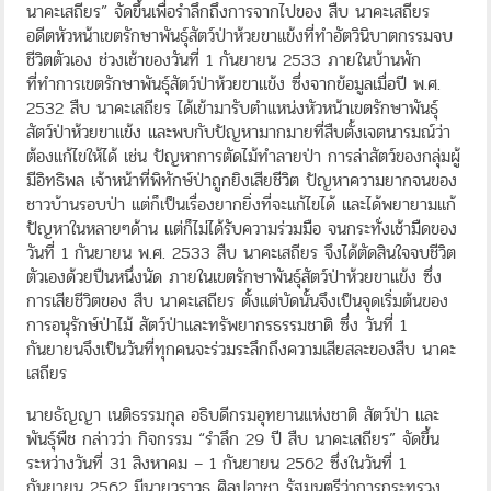
นาคะเสถียร” จัดขึ้นเพื่อรำลึกถึงการจากไปของ สืบ นาคะเสถียร
อดีตหัวหน้าเขตรักษาพันธุ์สัตว์ป่าห้วยขาแข้งที่ทำอัตวินิบาตกรรมจบ
ชีวิตตัวเอง ช่วงเช้าของวันที่ 1 กันยายน 2533 ภายในบ้านพัก
ที่ทำการเขตรักษาพันธุ์สัตว์ป่าห้วยขาแข้ง ซึ่งจากข้อมูลเมื่อปี พ.ศ.
2532 สืบ นาคะเสถียร ได้เข้ามารับตำแหน่งหัวหน้าเขตรักษาพันธุ์
สัตว์ป่าห้วยขาแข้ง และพบกับปัญหามากมายที่สืบตั้งเจตนารมณ์ว่า
ต้องแก้ไขให้ได้ เช่น ปัญหาการตัดไม้ทำลายป่า การล่าสัตว์ของกลุ่มผู้
มีอิทธิพล เจ้าหน้าที่พิทักษ์ป่าถูกยิงเสียชีวิต ปัญหาความยากจนของ
ชาวบ้านรอบป่า แต่ก็เป็นเรื่องยากยิ่งที่จะแก้ไขได้ และได้พยายามแก้
ปัญหาในหลายๆด้าน แต่ก็ไม่ได้รับความร่วมมือ จนกระทั่งเช้ามืดของ
วันที่ 1 กันยายน พ.ศ. 2533 สืบ นาคะเสถียร จึงได้ตัดสินใจจบชีวิต
ตัวเองด้วยปืนหนึ่งนัด ภายในเขตรักษาพันธุ์สัตว์ป่าห้วยขาแข้ง ซึ่ง
การเสียชีวิตของ สืบ นาคะเสถียร ตั้งแต่บัดนั้นจึงเป็นจุดเริ่มต้นของ
การอนุรักษ์ป่าไม้ สัตว์ป่าและทรัพยากรธรรมชาติ ซึ่ง วันที่ 1
กันยายนจึงเป็นวันที่ทุกคนจะร่วมระลึกถึงความเสียสละของสืบ นาคะ
เสถียร
นายธัญญา เนติธรรมกุล อธิบดีกรมอุทยานแห่งชาติ สัตว์ป่า และ
พันธุ์พืช กล่าวว่า กิจกรรม “รำลึก 29 ปี สืบ นาคะเสถียร” จัดขึ้น
ระหว่างวันที่ 31 สิงหาคม – 1 กันยายน 2562 ซึ่งในวันที่ 1
กันยายน 2562 มีนายวราวุธ ศิลปอาชา รัฐมนตรีว่าการกระทรวง