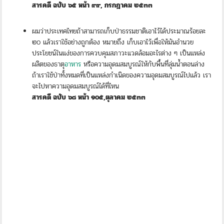
สารคดี ฉบับ ๖๕ หน้า ๙๙, กรกฎาคม ๒๕๓๓
ผมว่าประเทศไทยถ้าสามารถเก็บป่าธรรมชาติเอาไว้ได้ประมาณร้อยละ
๒๐ แล้วเราใช้อย่างถูกต้อง หมายถึง เก็บเอาไว้เพื่อให้มันอำนวย
ประโยชน์ในแง่ของการควบคุมสภาวะแวดล้อมอะไรต่าง ๆ เป็นแหล่ง
ผลิตของธาตุ
อาหาร
หรือความอุดมสมบูรณ์ให้กับพื้นที่ลุ่มน้ำตอนล่าง
ถ้าเราใช้ป่าทั้งหมดที่เป็นแหล่งกำเนิดของความอุดมสมบูรณ์ไปแล้ว เรา
จะไปหาความอุดมสมบูรณ์ได้ที่ไหน
สารคดี ฉบับ ๖๘ หน้า ๑๐๕,ตุลาคม ๒๕๓๓