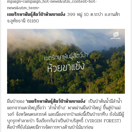
mpaign=campaign_hot-news&utm_content=hot-
news&utm_term=
เขตรักษาพันธุ์สัตว์ป่าห้วยขาแข้ง
399 หมู่ 10 ต.ระบำ อ.ลานสัก
จ.อุทัยธานี 61160
ผืนป่าของ
‘เขตรักษาพันธุ์สัตว์ป่าห้วยขาแข้ง
‘ เป็นป่าต้นน้ำมีลำน้ำ
แยกจากแควใหญ่ชื่อว่า ‘ลำน้ำข้าง’ พาดผ่านผืนป่าใหญ่ ขึ้นสู่ป่าแม่
วงก์ จังหวัดนครสวรรค์ และเนื่องจากป่าแห่งนี้เป็นป่ารกทึบ ยังไม่มีผู้
บุกรุกทำลายป่า จึงเรียกกันว่าเป็นป่าบริสุทธิ์ (VIRGIN FOREST)
คือป่าที่ยังไม่เคยมีการจัดการทางด้านป่าไม้มาก่อน