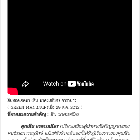
สืบทอดเจตนา (สืบ นาคะเสถียร) คาราบาว
( GREEN MANเผยแพร่เมื่อ 29 ส.ค. 2012 )
ที่มาและความสำคัญ :
สืบ นาคะเสถียร
คุณสืบ นาคะเสถียร
เปรียบเสมือนผู้นำทางจิตวิญญาณของ
คนในวงการอนุรักษ์ แม้แต่ตัวข้าพเจ้าเองก็ได้รับรู้เรื่องราวของคุณสืบ
จากการเข้าค่ายสมัยเป็นเยาวชน ตำนานผู้ที่จบชีวิตตัวเองด้วยกระสุน