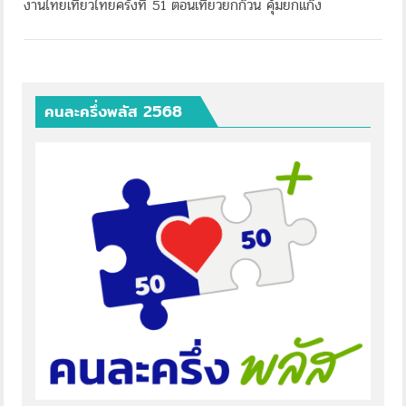
งานไทยเที่ยวไทยครัังที่ 51 ตอนเที่ยวยกก๊วน คุ้มยกแก๊ง
คนละครึ่งพลัส 2568