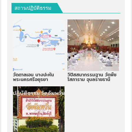
สถานปฏิบัติธรรม
วัดตาลเอน บางปะหัน
วิปัสสนากรรมฐาน วัดพืช
พระนครศรีอยุธยา
โสภาราม อุบลราชธานี