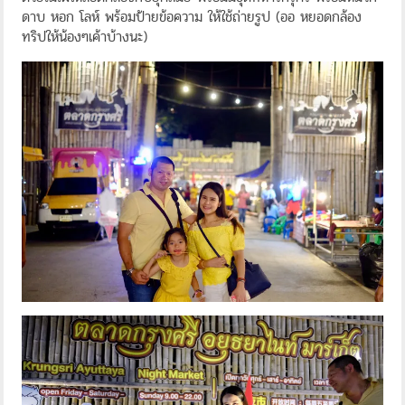
ดาบ หอก โลห์ พร้อมป้ายข้อความ ให้ใช้ถ่ายรูป (ออ หยอดกล้อง
ทริปให้น้องๆเค้าบ้างนะ)