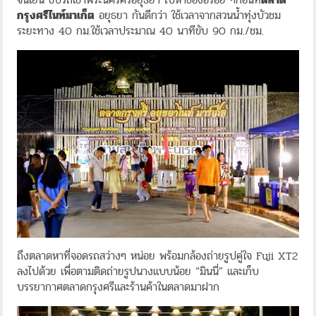
กรุงศรีไนท์มาเก็ต
อยุธยา กันดีกว่า ใช้เวลาจากสวนน้ำทุ่งบัวชม
ระยะทาง 40 กม.ใช้เวลาประมาณ 40 นาทีขับ 90 กม./ชม.
ถึงตลาดหาที่จอดรถสว่างๆ หน่อย พร้อมกล้องถ่ายรูปคู่ใจ Fuji XT2
ลงไปด้วย เพื่อตามติดถ่ายรูปนางแบบน้อย “มินนี่” และเก็บ
บรรยากาศตลาดกรุงศรีและร้านค้าในตลาดมาฝาก