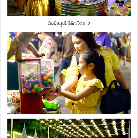
มินนี่หมุนไข่ได้อะไรนะ ?