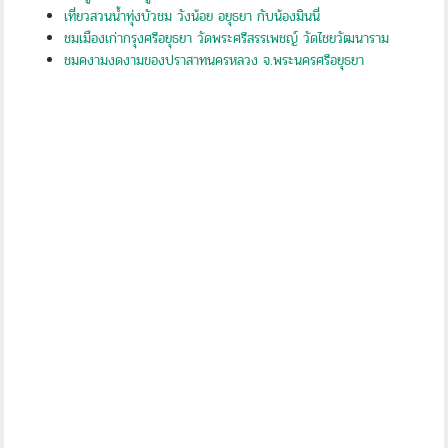
เที่ยวสวนน้ำทุ่งบัวชม วังน้อย อยุธยา กับน้องมินนี่
ชมเมืองเก่ากรุงศรีอยุธยา วัดพระศรีสรรเพชญ์ วัดไชยวัฒนาราม
ชมคงามงดงามของปราสาทนครหลวง จ.พระนครศรีอยุธยา