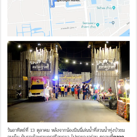
วันอาทิตย์ที่ 13 ตุลาคม หลังจากน้องมินนี่เล่นน้ำที่สวนน้ำทุ่งบัวชม
จนเย็น ขับรถเข้าพระนครศรีอยุธยา ไปหาของอร่อย ๆกอนที่
ตลาด