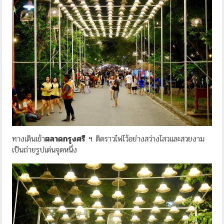
ทางเดินเข้า
ตลาดกรุงศรี
ฯ ติดราวไฟไว้อย่างสว่างไสวและสวยงาม
เป็นถ่ายรูปเด่นจุดหนึ่ง