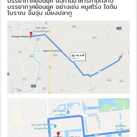
บรรยากาศย้อนยุค นั่งทานอาหารท่ามกลาง
บรรยากาศย้อนยุค อย่างเช่น หมูสโร่ง ไอติม
โบราณ จิ้มจุ่ม เมี่ยงปลาทู