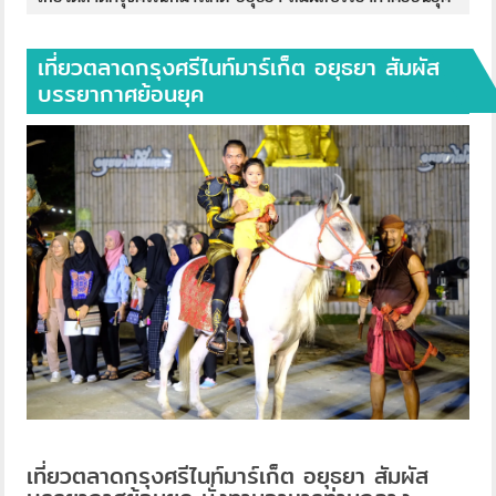
เที่ยวตลาดกรุงศรีไนท์มาร์เก็ต อยุธยา สัมผัส
บรรยากาศย้อนยุค
เที่ยวตลาดกรุงศรีไนท์มาร์เก็ต อยุธยา สัมผัส