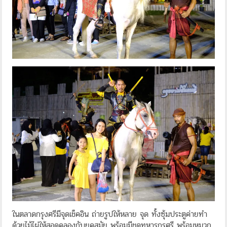
ในตลาดกรุงศรีมีจุดเช็คอิน ถ่ายรูปให้หลาย จุด ทั้งซุ้มประตูค่ายทำ
ด้วยไม้ไผ่ให้สอดคลองกับยุคสมัย พร้อมมีชุดทหารกรุศรี พร้อมหมวก