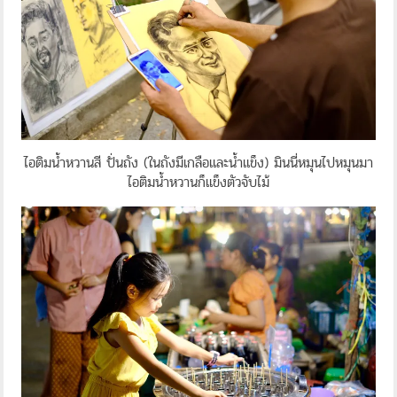
ไอติมน้ำหวานสี ปั่นถัง (ในถังมีเกลือและน้ำแข็ง) มินนี่หมุนไปหมุนมา
ไอติมน้ำหวานก็แข็งตัวจับไม้