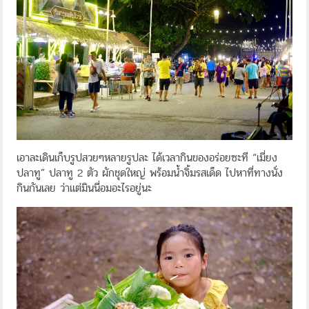
เอาละเดินเก็บรูปสวยๆหลายรูปละ ได้เวลากินของอร่อยซะที “เมี่ยง
ปลาทู” ปลาทู 2 ตัว ผักชุดใหญ่ พร้อมน้ำจิ้มรสเด็ด ไปหาที่ทางนั่ง
กินกันเลย ว่าแต่มินนี่อมอะไรอยู่นะ