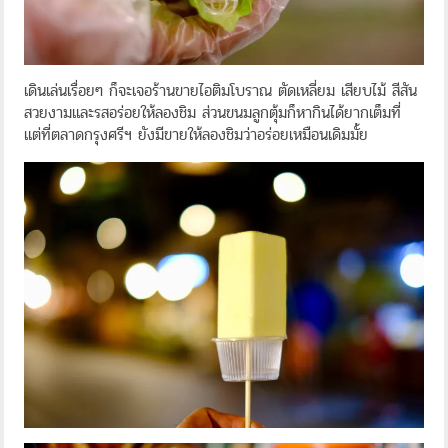
เดินเล่นเรื่อยๆ ก็จะเจอร้านขายไอติมโบราณ ตัดเหลี่ยม เสียบไม้ สีสัน
สวยงามและรสอร่อยให้ลองชิม ส่วนขนมลูกตุ้มก็หากินได้ยากเต็มที่
แต่ที่ตลาดกรุงศรีฯ ยังมีขายให้ลองชิมว่าอร่อยเหมือนเดิมมั้ย