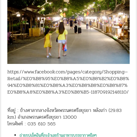
https://www.facebook.com/pages/category/Shopping—
Retail/%E0%B8%95%E0%B8%A5%E0%B8%B2%E0%B8%
94%E0%B8%81%E0%B8%A3%E0%B8%B8%E0%B8%87%
E0%B8%A8%E0%B8%A3%E0%B8%B5-118709192148110/
ที่อยู่ : ข้างศาลากลางจังหวัดพระนครศรีอยุธยา หลังเก่า (29.83
km) อำเภอพระนครศรีอยุธยา 13000
โทรศัพท์ : 035 610 565
ถ่ายรูปเช็คอินที่ภูเจ้าเอยร้านอาหารบรรยากาศชิลๆ