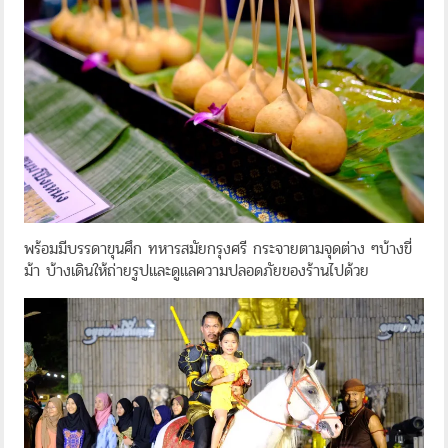
พร้อมมีบรรดาขุนศึก ทหารสมัยกรุงศรี กระจายตามจุดต่าง ๆบ้างขี่
ม้า บ้างเดินให้ถ่ายรูปและดูแลความปลอดภัยของร้านไปด้วย