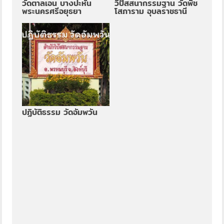
วัดตาลเอน บางปะหัน
วิปัสสนากรรมฐาน วัดพืช
พระนครศรีอยุธยา
โสภาราม อุบลราชธานี
ปฏิบัติธรรม วัดอัมพวัน