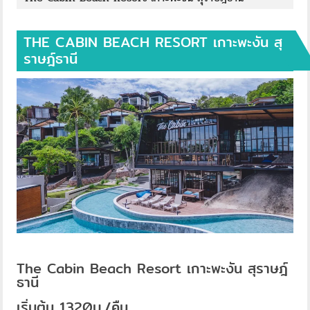
THE CABIN BEACH RESORT เกาะพะงัน สุ
ราษฎ์ธานี
The Cabin Beach Resort เกาะพะงัน สุราษฎ์
ธานี
เริ่มต้น 1320บ./คืน