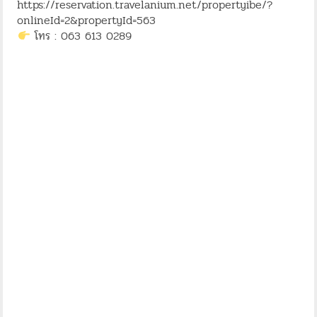
https://reservation.travelanium.net/propertyibe/?
onlineId=2&propertyId=563
โทร : 063 613 0289