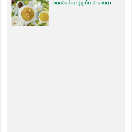
ขนมจีนน้ำยาปูภูเก็ต บ้านอันดา