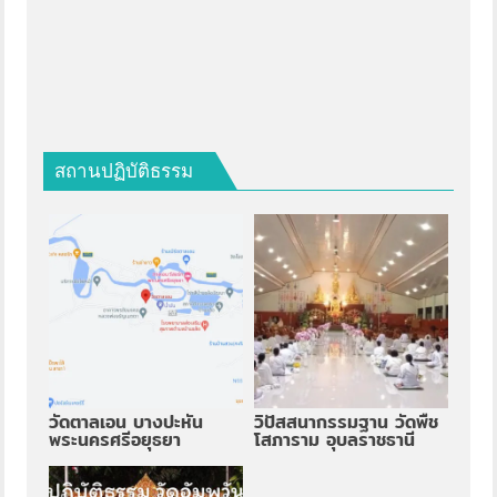
สถานปฏิบัติธรรม
วัดตาลเอน บางปะหัน
วิปัสสนากรรมฐาน วัดพืช
พระนครศรีอยุธยา
โสภาราม อุบลราชธานี