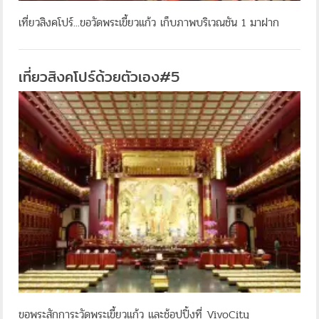
เที่ยวสิงคโปร์...ขอวัดพระเขี้ยวแก้ว เก็บภาพบริเวณชัน 1 มาฝาก
เที่ยวสิงคโปร์ด้วยตัวเอง#5
ขอพระสักการะวัดพระเขี้ยวแก้ว และช้อปปิ้งที่ VivoCity