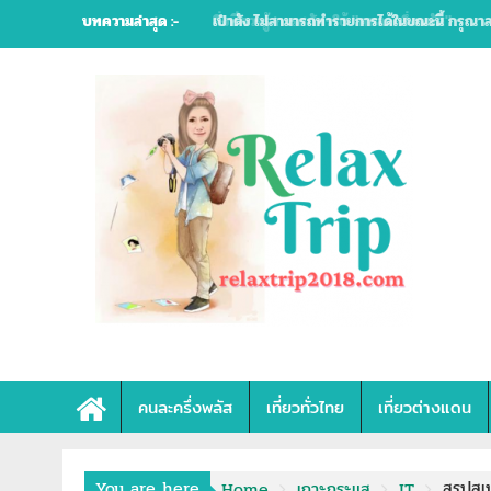
Skip
บทความล่าสุด :-
สิ่งที่ควรรู้ การสมัครใช้ "คนละครึ่งพลัส"
to
content
คนละครึ่งพลัส
เที่ยวทั่วไทย
เที่ยวต่างแดน
You are here
สรุปสเ
Home
เกาะกระแส
IT