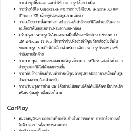
การถ่ายรูปช็อตแรกและทำให้การถ่ายรูปเร็วกว่าเดิม
การถ่ายวิดีโอ QuickTake สามารถถ่ายวิดีโอบน iPhone XS และ
iPhone XR เมื่ออยู่ในโหมดรูปภาพได้แล้ว
การเปลี่ยนการตั้งค่าต่างๆ อย่างรวดเร็วในโหมดวิดีโอช่วยปรับความ
ละเอียดวิดีโอและอัตราเฟรมจากแอพกล้อง
ปรับปรุงการถ่ายรูปในโหมดกลางคืนที่อัพเดทใหม่บน iPhone 11
และ iPhone 11 Pro มีการกำกับเพื่อช่วยให้คุณถือกล้องนิ่งขึ้นใน
ขณะถ่ายรูป รวมถึงมีตัวเลือกสำหรับยกเลิกการถ่ายรูปในระหว่างที่
กำลังถ่ายอีกด้วย
การควบคุมการชดเชยแสงช่วยให้คุณล็อคค่าการเปิดรับแสงสำหรับการ
ถ่ายรูปและวิดีโอได้ตลอดเซสชั่น
การกลับข้างกล้องด้านหน้าช่วยให้คุณถ่ายรูปเซลฟี่ออกมาเหมือนกับรูป
ตัวอย่างจากกล้องด้านหน้า
การปรับปรุงการอ่าน QR โค้ดช่วยให้สแกนโค้ดได้แม้โค้ดจะมีขนาดเล็ก
หรือห่อหุ้มอยู่บนสิ่งของก็ตาม
CarPlay
หมวดหมู่ใหม่ๆ ของแอพที่รองรับสำหรับการจอดรถ การชาร์จรถยนต์
ไฟฟ้า และการสั่งอาหารจานด่วน