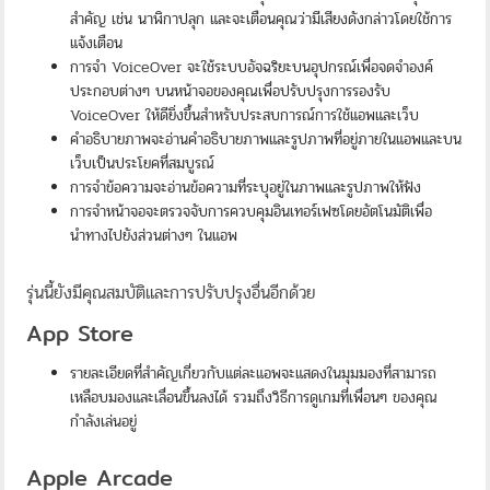
สำคัญ เช่น นาฬิกาปลุก และจะเตือนคุณว่ามีเสียงดังกล่าวโดยใช้การ
แจ้งเตือน
การจำ VoiceOver จะใช้ระบบอัจฉริยะบนอุปกรณ์เพื่อจดจำองค์
ประกอบต่างๆ บนหน้าจอของคุณเพื่อปรับปรุงการรองรับ
VoiceOver ให้ดียิ่งขึ้นสำหรับประสบการณ์การใช้แอพและเว็บ
คำอธิบายภาพจะอ่านคำอธิบายภาพและรูปภาพที่อยู่ภายในแอพและบน
เว็บเป็นประโยคที่สมบูรณ์
การจำข้อความจะอ่านข้อความที่ระบุอยู่ในภาพและรูปภาพให้ฟัง
การจำหน้าจอจะตรวจจับการควบคุมอินเทอร์เฟซโดยอัตโนมัติเพื่อ
นำทางไปยังส่วนต่างๆ ในแอพ
รุ่นนี้ยังมีคุณสมบัติและการปรับปรุงอื่นอีกด้วย
App Store
รายละเอียดที่สำคัญเกี่ยวกับแต่ละแอพจะแสดงในมุมมองที่สามารถ
เหลือบมองและเลื่อนขึ้นลงได้ รวมถึงวิธีการดูเกมที่เพื่อนๆ ของคุณ
กำลังเล่นอยู่
Apple Arcade