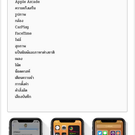
Apple Arcade
ความจริงเสริม
รูปภาพ
กล้อง
CarPlay
FaceTime
ไฟล์
สุขภาพ
แป้นพิมพ์และภาษาต่างชาติ
เพลง
โน้ต
พ็อดคาสท์
เตือนความจำ
การตั้งค่า
คำสั่งลัด
เสียงบันทึก