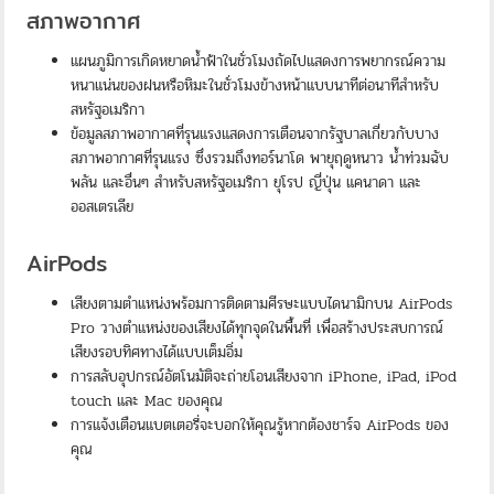
สภาพอากาศ
แผนภูมิการเกิดหยาดน้ำฟ้าในชั่วโมงถัดไปแสดงการพยากรณ์ความ
หนาแน่นของฝนหรือหิมะในชั่วโมงข้างหน้าแบบนาทีต่อนาทีสำหรับ
สหรัฐอเมริกา
ข้อมูลสภาพอากาศที่รุนแรงแสดงการเตือนจากรัฐบาลเกี่ยวกับบาง
สภาพอากาศที่รุนแรง ซึ่งรวมถึงทอร์นาโด พายุฤดูหนาว น้ำท่วมฉับ
พลัน และอื่นๆ สำหรับสหรัฐอเมริกา ยุโรป ญี่ปุ่น แคนาดา และ
ออสเตรเลีย
AirPods
เสียงตามตำแหน่งพร้อมการติดตามศีรษะแบบไดนามิกบน AirPods
Pro วางตำแหน่งของเสียงได้ทุกจุดในพื้นที่ เพื่อสร้างประสบการณ์
เสียงรอบทิศทางได้แบบเต็มอิ่ม
การสลับอุปกรณ์อัตโนมัติจะถ่ายโอนเสียงจาก iPhone, iPad, iPod
touch และ Mac ของคุณ
การแจ้งเตือนแบตเตอรี่จะบอกให้คุณรู้หากต้องชาร์จ AirPods ของ
คุณ