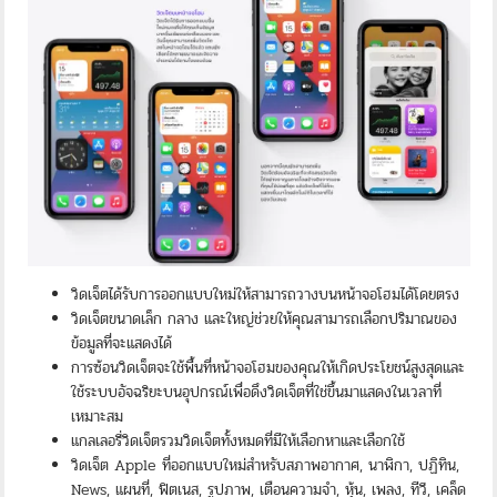
วิดเจ็ตได้รับการออกแบบใหม่ให้สามารถวางบนหน้าจอโฮมได้โดยตรง
วิดเจ็ตขนาดเล็ก กลาง และใหญ่ช่วยให้คุณสามารถเลือกปริมาณของ
ข้อมูลที่จะแสดงได้
การซ้อนวิดเจ็ตจะใช้พื้นที่หน้าจอโฮมของคุณให้เกิดประโยชน์สูงสุดและ
ใช้ระบบอัจฉริยะบนอุปกรณ์เพื่อดึงวิดเจ็ตที่ใช่ขึ้นมาแสดงในเวลาที่
เหมาะสม
แกลเลอรี่วิดเจ็ตรวมวิดเจ็ตทั้งหมดที่มีให้เลือกหาและเลือกใช้
วิดเจ็ต Apple ที่ออกแบบใหม่สำหรับสภาพอากาศ, นาฬิกา, ปฏิทิน,
News, แผนที่, ฟิตเนส, รูปภาพ, เตือนความจำ, หุ้น, เพลง, ทีวี, เคล็ด