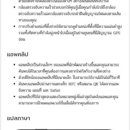
ตามเขตจราจรคล่องตัวในเมืองต่างๆ อย่างลอนดอนหรือปารีส
กล้องตรวจจับความเร็วช่วยบอกให้คุณรู้เมื่อคุณกำลังใกล้ถึงกล้อง
ตรวจจับความเร็วและกล้องตรวจจับรถฝ่าฝืนสัญญาณไฟแดงตามเส้น
ทางของคุณ
การปรับตำแหน่งที่ตั้งช่วยให้สามารถดูตำแหน่งที่ตั้งที่มีความแม่นยำสูง
รวมทั้งทิศทางที่กำลังมุ่งหน้าไปเมื่ออยู่ในย่านชุมชนที่มีสัญญาณ GPS
อ่อน
แอพคลิป
แอพคลิปเป็นส่วนเล็กๆ ของแอพที่นักพัฒนาสร้างขึ้นและคุณสามารถ
ค้นพบได้ในเวลาที่คุณต้องการและอยากโฟกัสกับงานทีละอย่าง
ด้วยดีไซน์ของแอพคลิปที่มีขนาดเล็ก จึงสามารถใช้งานได้ในไม่กี่วินาที
ค้นพบแอพคลิปผ่านการแตะแท็ก NFC หรือสแกน QR โค้ดจากแอพ
ข้อความ แผนที่ และ Safari
แอพคลิปที่ใช้ล่าสุดจะแสดงในหมวดหมู่เพิ่มล่าสุดในคลังแอพและคุณ
สามารถดาวน์โหลดแอพเวอร์ชั่นเต็มได้หากคุณต้องการ
แปลภาษา