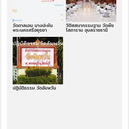
วัดตาลเอน บางปะหัน
วิปัสสนากรรมฐาน วัดพืช
พระนครศรีอยุธยา
โสภาราม อุบลราชธานี
ปฏิบัติธรรม วัดอัมพวัน