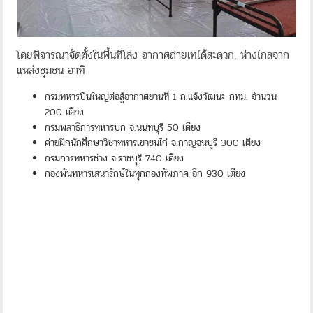
โดยพิจารณาจัดตั้งในพื้นที่โล่ง อากาศถ่ายเทได้สะดวก, ห่างไกลจาก
แหล่งชุมชน อาทิ
กรมทหารปืนใหญ่ต่อสู้อากาศยานที่ 1 ถ.แจ้งวัฒนะ กทม. จำนวน
200 เตียง
กรมพลาธิการทหารบก จ.นนทบุรี 50 เตียง
ค่ายฝึกนักศึกษาวิชาทหารเขาชนไก่ จ.กาญจนบุรี 300 เตียง
กรมการทหารช่าง จ.ราชบุรี 740 เตียง
กองพันทหารเสนารักษ์ในทุกกองทัพภาค อีก 930 เตียง