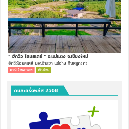
” ฮักวิว โฮมสเตย์ ” อ.แม่แตง จ.เชียงใหม่
ฮักวิวโฮมสเตย์ นอนริมเขา แช่อ่าง กินหมูกะทะ
คาเฟ่ ร้านอาาหาร
เชียงใหม่
คนละครึ่งพลัส 2568