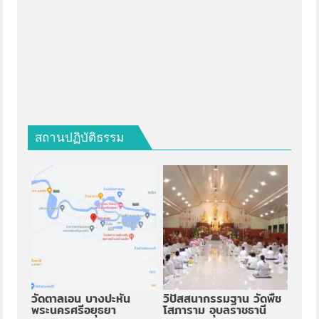
สถานปฏิบัติธรรม
วัดตาลเอน บางปะหัน
วิปัสสนากรรมฐาน วัดพืช
พระนครศรีอยุธยา
โสภาราม อุบลราชธานี