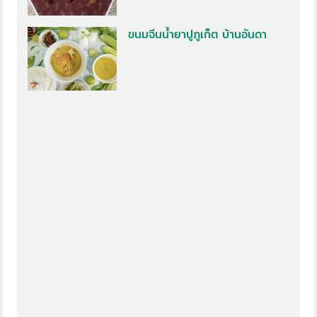
ขนมจีนน้ำยาปูภูเก็ต บ้านอันดา