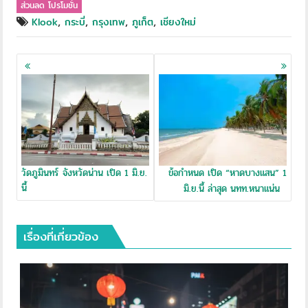
ส่วนลด โปรโมชั่น
,
,
,
,
Klook
กระบี่
กรุงเทพ
ภูเก็ต
เชียงใหม่
Posts
navigation
วัดภูมินทร์ จังหวัดน่าน เปิด 1 มิ.ย.
ข้อกำหนด เปิด “หาดบางแสน” 1
นี้
มิ.ย.นี้ ล่าสุด นทท.หนาแน่น
เรื่องที่เกี่ยวข้อง