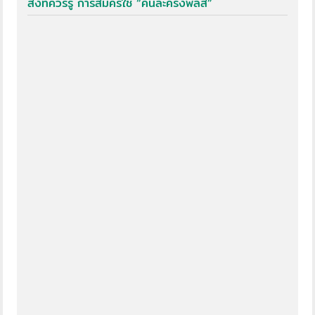
สิ่งที่ควรรู้ การสมัครใช้ “คนละครึ่งพลัส”